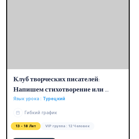
Клуб творческих писателей: 
Напишем стихотворение или 
рассказ?
Язык урока :
Турецкий
Гибкий график
13 - 18 Лет
VIP группа : 12 Человек