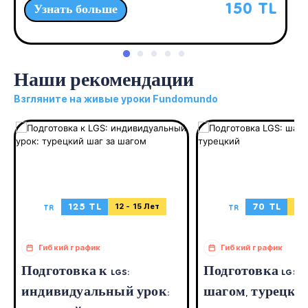
150 TL
Узнать больше
Наши рекомендации
Взгляните на живые уроки Fundomundo
125 TL
70 TL
TR
TR
12 - 15 Лет
12 
Гибкий график
Гибкий график
Подготовка к LGS:
Подготовка LGS: 
индивидуальный урок:
шагом, турецки