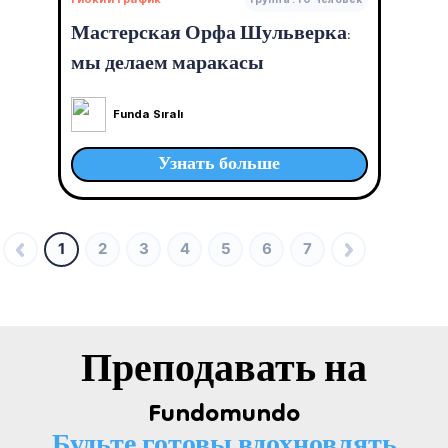
Мастерская Орфа Шульверка:
мы делаем маракасы
Funda Sıralı
Узнать больше
1
2
3
4
5
6
7
Преподавать на
Fundomundo