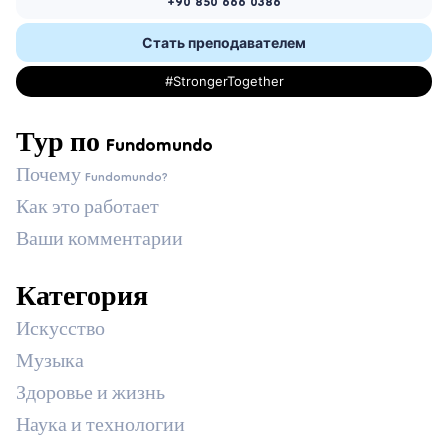
+90 850 666 0386
Стать преподавателем
#StrongerTogether
Тур по Fundomundo
Почему Fundomundo?
Как это работает
Ваши комментарии
Категория
Искусство
Музыка
Здоровье и жизнь
Наука и технологии