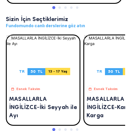
Sizin İçin Seçtiklerimiz
Fundomundo canlı derslerine göz atın
TR
50 TL
TR
50 TL
13 - 17 Yaş
13 
Esnek Takvim
Esnek Takvim
MASALLARLA
MASALLARLA
İNGİLİZCE-İki Seyyah ile
İNGİLİZCE-Karta
Ayı
Karga