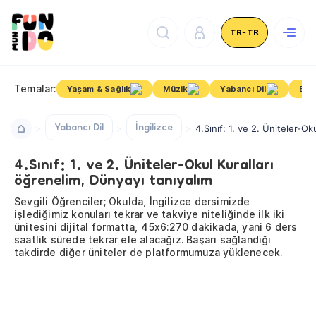
TR-TR
Temalar:
Yaşam & Sağlık
Müzik
Yabancı Dil
Bili
Yabancı Dil
İngilizce
4.Sınıf: 1. ve 2. Üniteler-Ok
4.Sınıf: 1. ve 2. Üniteler-Okul Kuralları
öğrenelim, Dünyayı tanıyalım
Sevgili Öğrenciler; Okulda, İngilizce dersimizde
işlediğimiz konuları tekrar ve takviye niteliğinde ilk iki
ünitesini dijital formatta, 45x6:270 dakikada, yani 6 ders
saatlik sürede tekrar ele alacağız. Başarı sağlandığı
takdirde diğer üniteler de platformumuza yüklenecek.