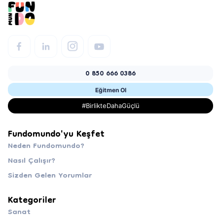
0 850 666 0386
Eğitmen Ol
#BirlikteDahaGüçlü
Fundomundo'yu Keşfet
Neden Fundomundo?
Nasıl Çalışır?
Sizden Gelen Yorumlar
Kategoriler
Sanat