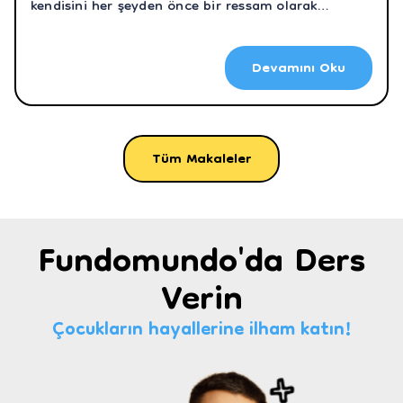
kendisini her şeyden önce bir ressam olarak
tanımlasa da heykel, seramik ve baskı sanatlarında
eser sahibi. Picasso’nun dikkat çeken eserleri,
Devamını Oku
yaşamı ve kübizm akımı hakkında merak
ettiklerinizi araştırdık.
Tüm Makaleler
Fundomundo'da Ders
Verin
Çocukların hayallerine ilham katın!