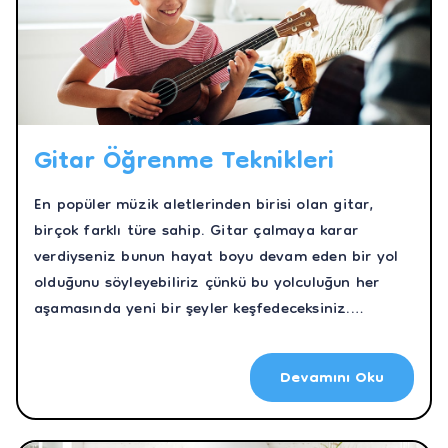
Gitar Öğrenme Teknikleri
En popüler müzik aletlerinden birisi olan gitar,
birçok farklı türe sahip. Gitar çalmaya karar
verdiyseniz bunun hayat boyu devam eden bir yol
olduğunu söyleyebiliriz çünkü bu yolculuğun her
aşamasında yeni bir şeyler keşfedeceksiniz.
Yolculuğunuzun keyifle ilerlemesi için ise iyi bir
başlangıç yapmak her şeyden önemli. Bu nedenle
Devamını Oku
sizin için gitar öğrenme tekniklerine dair merak
edilenleri araştırdık.