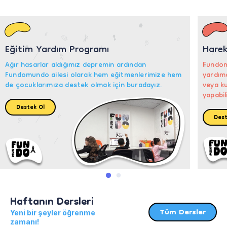
Eğitim Yardım Programı
Hare
Ağır hasarlar aldığımız depremin ardından
Fundom
Fundomundo ailesi olarak hem eğitmenlerimize hem
yardımc
de çocuklarımıza destek olmak için buradayız.
veya ku
yapabil
Destek Ol
Dest
Haftanın Dersleri
Tüm Dersler
Yeni bir şeyler öğrenme
zamanı!