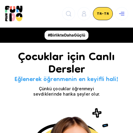
TR-TR
#BirlikteDahaGüçlü
Çocuklar için Canlı
Dersler
Eğlenerek öğrenmenin en keyifli hali!
Çünkü çocuklar öğrenmeyi
sevdiklerinde harika şeyler olur.