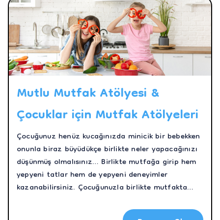
Mutlu Mutfak Atölyesi &
Çocuklar için Mutfak Atölyeleri
Çocuğunuz henüz kucağınızda minicik bir bebekken
onunla biraz büyüdükçe birlikte neler yapacağınızı
düşünmüş olmalısınız… Birlikte mutfağa girip hem
yepyeni tatlar hem de yepyeni deneyimler
kazanabilirsiniz. Çocuğunuzla birlikte mutfakta
geçirdiğiniz her an onun bilişsel ve motor
becerilerini geliştirecek hem de aranızdaki ilişkiyi