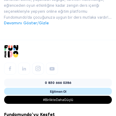
eğlenceden oyun etkinliğine kadar zengin ders içeriği
seçenekleriyle yepyeni online eğitim platformu
Fundomundo’da çocuğunuza uygun bir ders mutlaka vardır!
...
Devamını Göster/Gizle
0 850 666 0386
Eğitmen Ol
#BirlikteDahaGüçlü
Fundomundo'yu Keşfet