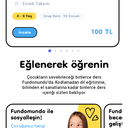
Esnek Takvim
4 - 6 Yaş
Grup Ders : 10 Çocuk
100 TL
İncele
Eğlenerek öğrenin
Çocukların sevebileceği binlerce ders
Fundomundo'da. Kodlamadan dil eğitimine,
bilimden el sanatlarına kadar binlerce ders
içeriği sizleri bekliyor.
Fundomundo ile
Fundo
sosyalleşin!
beceril
geliştir
Çocuğunuz hangi