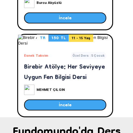
Burcu Akyüzlü
İncele
TR
150 TL
11 - 15 Yaş
Esnek Takvim
Özel Ders : 5 Çocuk
Birebir Atölye: Her Seviyeye
Uygun Fen Bilgisi Dersi
MEHMET ÇILGIN
İncele
Fundomundo'da Ders