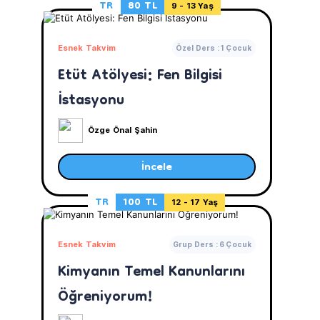
TR
80 TL
9 - 13 Yaş
Esnek Takvim
Özel Ders : 1 Çocuk
Etüt Atölyesi: Fen Bilgisi
İstasyonu
Özge Önal Şahin
İncele
TR
100 TL
12 - 17 Yaş
Esnek Takvim
Grup Ders : 6 Çocuk
Kimyanın Temel Kanunlarını
Öğreniyorum!