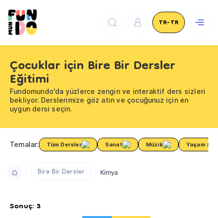
TR-TR
Çocuklar için Bire Bir Dersler
Eğitimi
Fundomundo'da yüzlerce zengin ve interaktif ders sizleri
bekliyor. Derslerimize göz atın ve çocuğunuz için en
uygun dersi seçin.
Temalar:
Tüm Dersler
Sanat
Müzik
Yaşam & Sa
Bire Bir Dersler
Kimya
Sonuç: 3