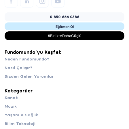
0 850 666 0386
Eğitmen Ol
#BirlikteDahaGüçlü
Fundomundo'yu Keşfet
Neden Fundomundo?
Nasıl Çalışır?
Sizden Gelen Yorumlar
Kategoriler
Sanat
Müzik
Yaşam & Sağlık
Bilim Teknoloji