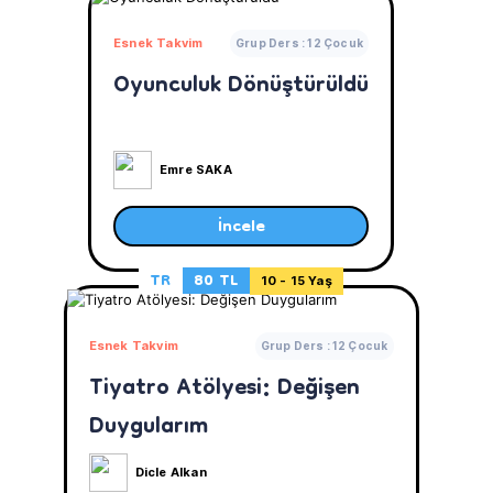
Esnek Takvim
Grup Ders : 12 Çocuk
Oyunculuk Dönüştürüldü
Emre SAKA
İncele
TR
80 TL
10 - 15 Yaş
Esnek Takvim
Grup Ders : 12 Çocuk
Tiyatro Atölyesi: Değişen
Duygularım
Dicle Alkan