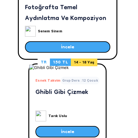
Fotoğrafta Temel
Aydınlatma Ve Kompoziyon
Senem Sinem
İncele
TR
150 TL
14 - 18 Yaş
Esnek Takvim
Grup Ders : 12 Çocuk
Ghibli Gibi Çizmek
Tarık Uslu
İncele