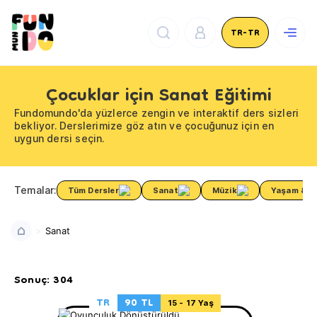
TR-TR
Çocuklar için Sanat Eğitimi
Fundomundo'da yüzlerce zengin ve interaktif ders sizleri
bekliyor. Derslerimize göz atın ve çocuğunuz için en
uygun dersi seçin.
Temalar:
Tüm Dersler
Sanat
Müzik
Yaşam & Sa
Sanat
Sonuç: 304
TR
90 TL
15 - 17 Yaş