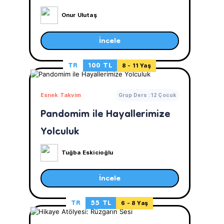
Onur Ulutaş
İncele
TR
100 TL
8 - 11 Yaş
Esnek Takvim
Grup Ders : 12 Çocuk
Pandomim ile Hayallerimize
Yolculuk
Tuğba Eskicioğlu
İncele
TR
55 TL
6 - 8 Yaş