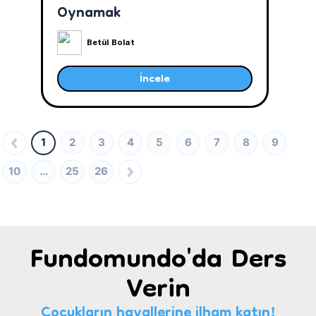
Oynamak
Betül Bolat
İncele
1
2
3
4
5
6
7
8
9
10
...
25
26
Fundomundo'da Ders
Verin
Çocukların hayallerine ilham katın!