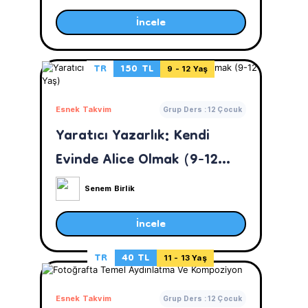
İncele
TR
150 TL
9 - 12 Yaş
Esnek Takvim
Grup Ders : 12 Çocuk
Yaratıcı Yazarlık: Kendi
Evinde Alice Olmak (9-12
Yaş)
Senem Birlik
İncele
TR
40 TL
11 - 13 Yaş
Esnek Takvim
Grup Ders : 12 Çocuk