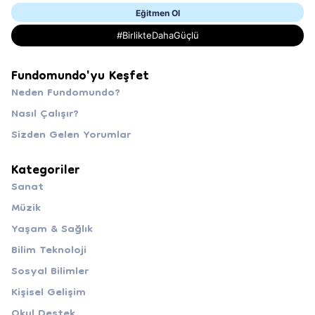
Eğitmen Ol
#BirlikteDahaGüçlü
Fundomundo'yu Keşfet
Neden Fundomundo?
Nasıl Çalışır?
Sizden Gelen Yorumlar
Kategoriler
Sanat
Müzik
Yaşam & Sağlık
Bilim Teknoloji
Sosyal Bilimler
Kişisel Gelişim
Okul Destek