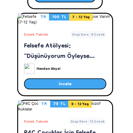
TR
100 TL
7 - 12 Yaş
Esnek Takvim
Grup Ders : 8 Çocuk
Felsefe Atölyesi:
“Düşünüyorum Öyleyse
Varım” (7-12 Yaş)
Handan Akyel
İncele
TR
75 TL
9 - 12 Yaş
Esnek Takvim
Grup Ders : 12 Çocuk