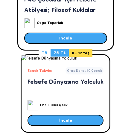
P4C Çocuklar İçin Felsefe
Atölyesi: Filozof Kuklalar
Özge Toparlak
İncele
TR
75 TL
8 - 12 Yaş
Esnek Takvim
Grup Ders : 10 Çocuk
Felsefe Dünyasına Yolculuk
Ebru Bilici Çelik
İncele