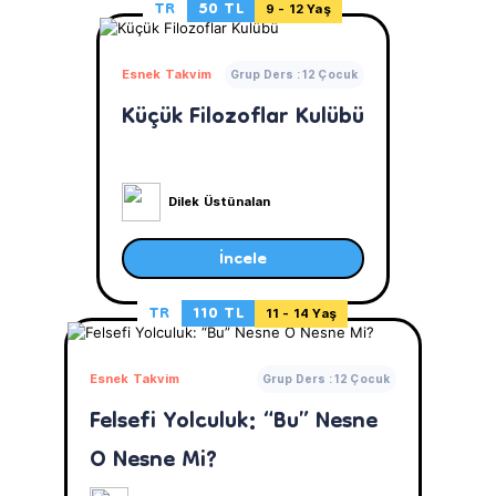
TR
50 TL
9 - 12 Yaş
Esnek Takvim
Grup Ders : 12 Çocuk
Küçük Filozoflar Kulübü
Dilek Üstünalan
İncele
TR
110 TL
11 - 14 Yaş
Esnek Takvim
Grup Ders : 12 Çocuk
Felsefi Yolculuk: “Bu” Nesne
O Nesne Mi?