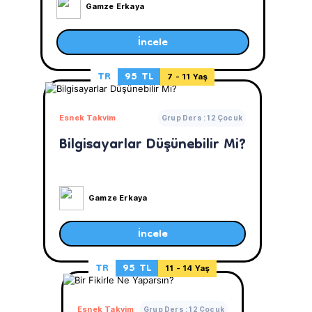
Gamze Erkaya
İncele
TR
95 TL
7 - 11 Yaş
Esnek Takvim
Grup Ders : 12 Çocuk
Bilgisayarlar Düşünebilir Mi?
Gamze Erkaya
İncele
TR
95 TL
11 - 14 Yaş
Esnek Takvim
Grup Ders : 12 Çocuk