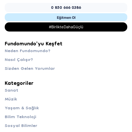
0 850 666 0386
Eğitmen Ol
#BirlikteDahaGüçlü
Fundomundo'yu Keşfet
Neden Fundomundo?
Nasıl Çalışır?
Sizden Gelen Yorumlar
Kategoriler
Sanat
Müzik
Yaşam & Sağlık
Bilim Teknoloji
Sosyal Bilimler