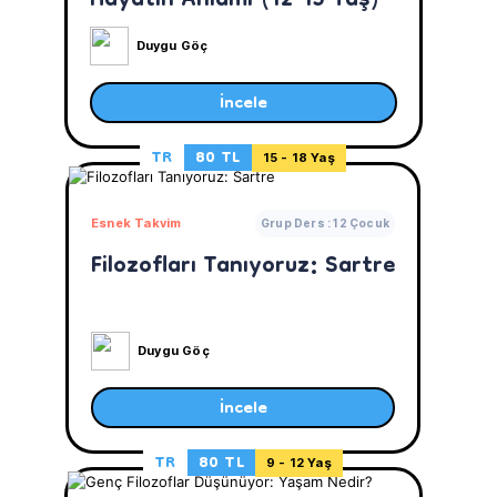
Hayatın Anlamı (12-15 Yaş)
Duygu Göç
İncele
TR
80 TL
15 - 18 Yaş
Esnek Takvim
Grup Ders : 12 Çocuk
Filozofları Tanıyoruz: Sartre
Duygu Göç
İncele
TR
80 TL
9 - 12 Yaş