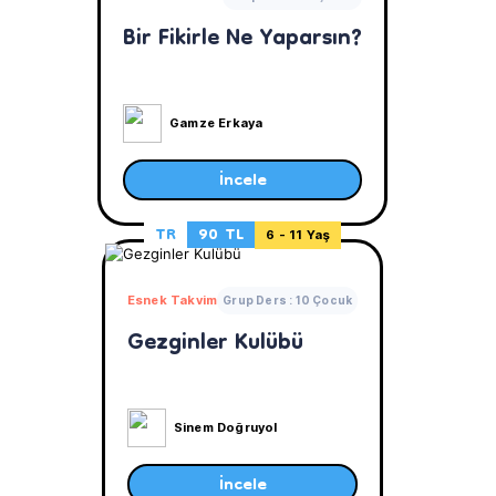
Bir Fikirle Ne Yaparsın?
Gamze Erkaya
İncele
TR
90 TL
6 - 11 Yaş
Esnek Takvim
Grup Ders : 10 Çocuk
Gezginler Kulübü
Sinem Doğruyol
İncele