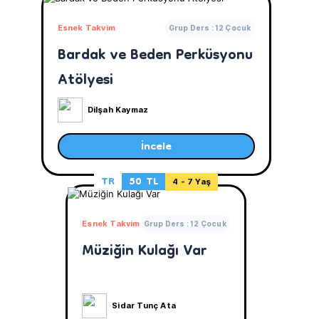
Esnek Takvim
Grup Ders : 12 Çocuk
Bardak ve Beden Perküsyonu
Atölyesi
Dilşah Kaymaz
İncele
TR
50 TL
4 - 7 Yaş
Esnek Takvim
Grup Ders : 12 Çocuk
Müziğin Kulağı Var
Sidar Tunç Ata