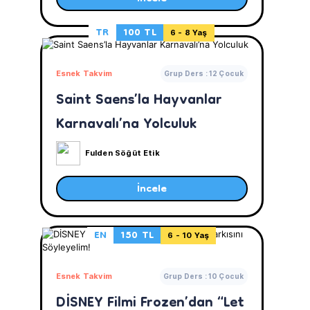
TR
100 TL
6 - 8 Yaş
Esnek Takvim
Grup Ders : 12 Çocuk
Saint Saens’la Hayvanlar
Karnavalı’na Yolculuk
Fulden Söğüt Etik
İncele
EN
150 TL
6 - 10 Yaş
Esnek Takvim
Grup Ders : 10 Çocuk
DİSNEY Filmi Frozen’dan “Let