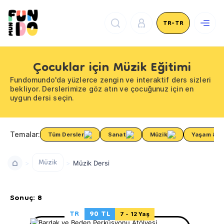
TR-TR
Çocuklar için Müzik Eğitimi
Fundomundo'da yüzlerce zengin ve interaktif ders sizleri
bekliyor. Derslerimize göz atın ve çocuğunuz için en
uygun dersi seçin.
Temalar:
Tüm Dersler
Sanat
Müzik
Yaşam & Sa
Müzik
Müzik Dersi
Sonuç: 8
TR
90 TL
7 - 12 Yaş