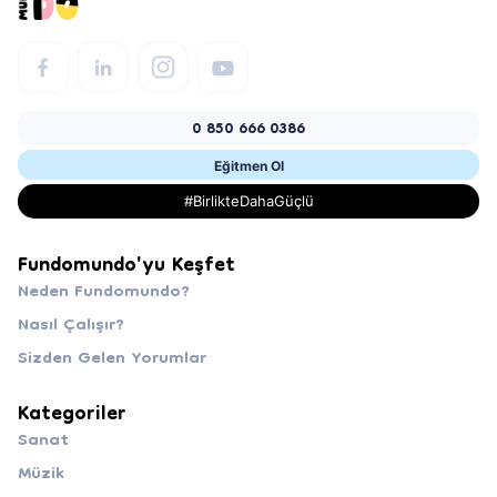
0 850 666 0386
Eğitmen Ol
#BirlikteDahaGüçlü
Fundomundo'yu Keşfet
Neden Fundomundo?
Nasıl Çalışır?
Sizden Gelen Yorumlar
Kategoriler
Sanat
Müzik