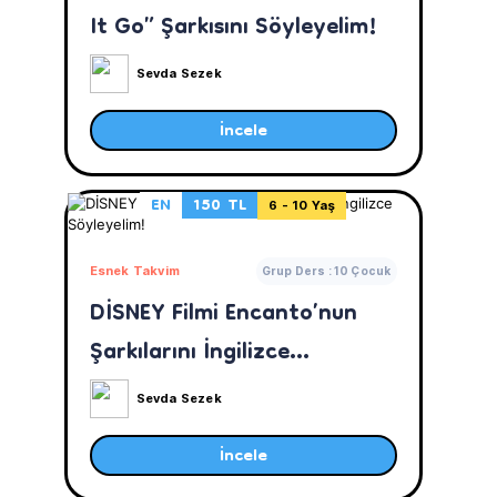
It Go” Şarkısını Söyleyelim!
Sevda Sezek
İncele
EN
150 TL
6 - 10 Yaş
Esnek Takvim
Grup Ders : 10 Çocuk
DİSNEY Filmi Encanto’nun
Şarkılarını İngilizce
Söyleyelim!
Sevda Sezek
İncele