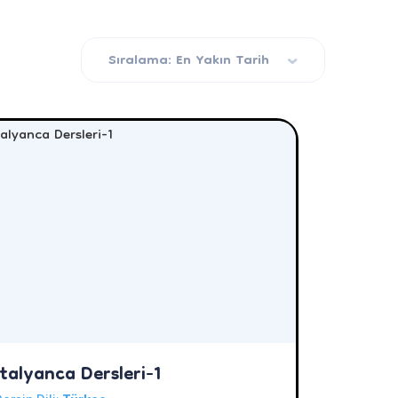
Sıralama: En Yakın Tarih
İtalyanca Dersleri-1