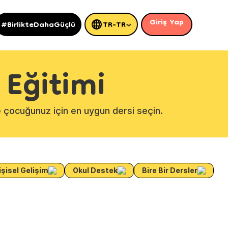
Giriş Yap
#BirlikteDahaGüçlü
TR-TR
 Eğitimi
e çocuğunuz için en uygun dersi seçin.
işisel Gelişim
Okul Destek
Bire Bir Dersler