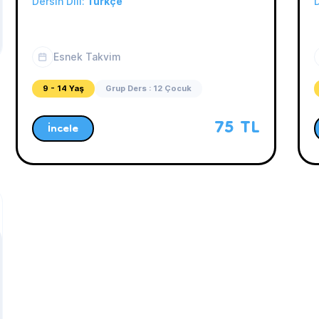
Dersin Dili:
Türkçe
D
Esnek Takvim
9 - 14 Yaş
Grup Ders : 12 Çocuk
75 TL
İncele