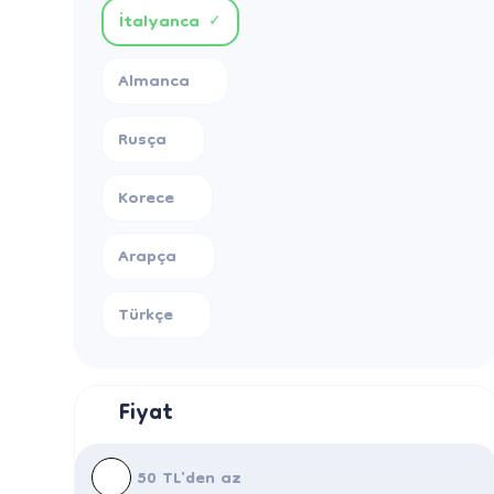
İtalyanca
✓
Almanca
Rusça
Korece
Arapça
Türkçe
Fiyat
50 TL'den az