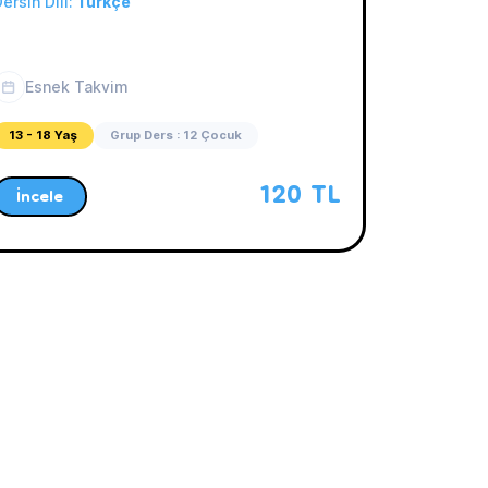
ersin Dili:
Türkçe
Esnek Takvim
13 - 18 Yaş
Grup Ders : 12 Çocuk
120 TL
İncele