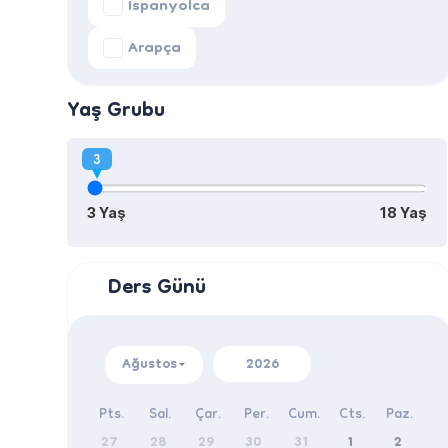
İspanyolca
Arapça
Yaş Grubu
3
3 Yaş
18 Yaş
Ders Günü
Ağustos
2026
Pts.
Sal.
Çar.
Per.
Cum.
Cts.
Paz.
27
28
29
30
31
1
2