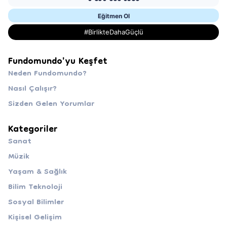
Eğitmen Ol
#BirlikteDahaGüçlü
Fundomundo'yu Keşfet
Neden Fundomundo?
Nasıl Çalışır?
Sizden Gelen Yorumlar
Kategoriler
Sanat
Müzik
Yaşam & Sağlık
Bilim Teknoloji
Sosyal Bilimler
Kişisel Gelişim