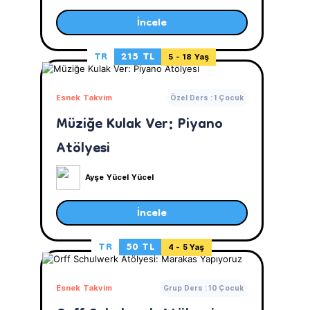
İncele
TR
215 TL
5 - 18 Yaş
Esnek Takvim
Özel Ders : 1 Çocuk
Müziğe Kulak Ver: Piyano
Atölyesi
Ayşe Yücel Yücel
İncele
TR
50 TL
4 - 5 Yaş
Esnek Takvim
Grup Ders : 10 Çocuk