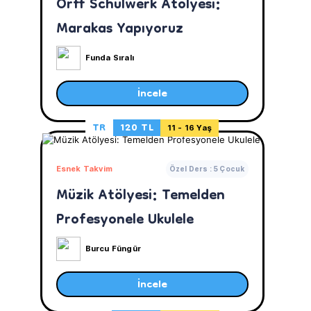
Orff Schulwerk Atölyesi:
Marakas Yapıyoruz
Funda Sıralı
İncele
TR
120 TL
11 - 16 Yaş
Esnek Takvim
Özel Ders : 5 Çocuk
Müzik Atölyesi: Temelden
Profesyonele Ukulele
Burcu Füngür
İncele