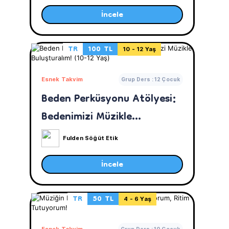
İncele
TR
100 TL
10 - 12 Yaş
Esnek Takvim
Grup Ders : 12 Çocuk
Beden Perküsyonu Atölyesi:
Bedenimizi Müzikle
Buluşturalım! (10-12 Yaş)
Fulden Söğüt Etik
İncele
TR
50 TL
4 - 6 Yaş
Esnek Takvim
Grup Ders : 10 Çocuk