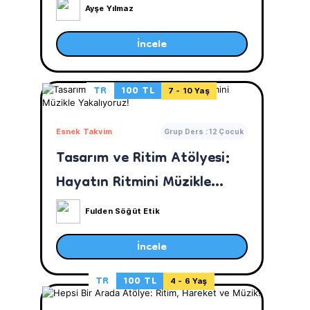
Ayşe Yılmaz
İncele
TR
100 TL
7 - 10 Yaş
Esnek Takvim
Grup Ders : 12 Çocuk
Tasarım ve Ritim Atölyesi:
Hayatın Ritmini Müzikle
Yakalıyoruz!
Fulden Söğüt Etik
İncele
TR
100 TL
4 - 6 Yaş