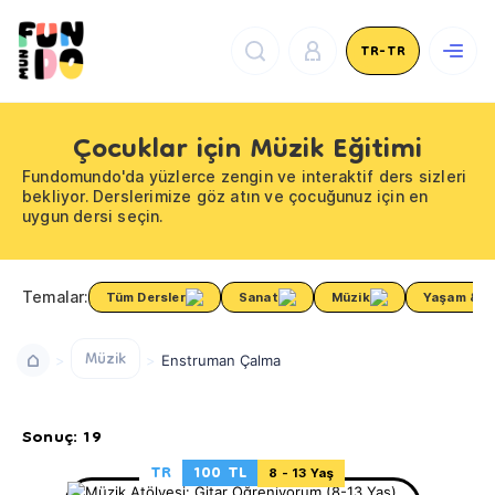
TR-TR
Çocuklar için Müzik Eğitimi
Fundomundo'da yüzlerce zengin ve interaktif ders sizleri
bekliyor. Derslerimize göz atın ve çocuğunuz için en
uygun dersi seçin.
Temalar:
Tüm Dersler
Sanat
Müzik
Yaşam & Sa
Müzik
Enstruman Çalma
Sonuç: 19
TR
100 TL
8 - 13 Yaş