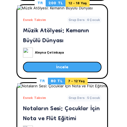
TR
200 TL
12 - 18 Yaş
Esnek Takvim
Grup Ders : 6 Çocuk
Müzik Atölyesi: Kemanın
Büyülü Dünyası
Aleyna Çetinkaya
İncele
TR
80 TL
7 - 12 Yaş
Esnek Takvim
Grup Ders : 5 Çocuk
Notaların Sesi: Çocuklar İçin
Nota ve Flüt Eğitimi