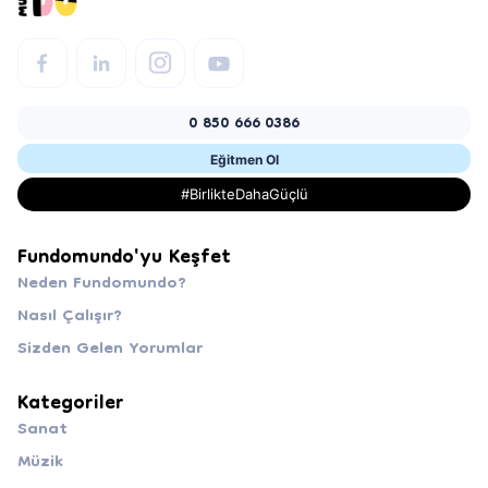
0 850 666 0386
Eğitmen Ol
#BirlikteDahaGüçlü
Fundomundo'yu Keşfet
Neden Fundomundo?
Nasıl Çalışır?
Sizden Gelen Yorumlar
Kategoriler
Sanat
Müzik