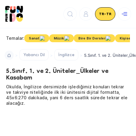
TR-TR
Temalar:
Sanat
Müzik
Bire Bir Dersler
Kişisel G
Yabancı Dil
İngilizce
5.Sınıf. 1. ve 2. Üniteler_Ü
5.Sınıf. 1. ve 2. Üniteler_Ülkeler ve
Kasabam
Okulda, İngilizce dersimizde işlediğimiz konuları tekrar
ve takviye niteliğinde ilk iki ünitesini dijital formatta,
45x6:270 dakikada, yani 6 ders saatlik sürede tekrar ele
alacağız.