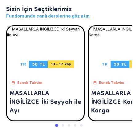
Sizin İçin Seçtiklerimiz
Fundomundo canlı derslerine göz atın
TR
50 TL
TR
50 TL
13 - 17 Yaş
13 
Esnek Takvim
Esnek Takvim
MASALLARLA
MASALLARLA
İNGİLİZCE-İki Seyyah ile
İNGİLİZCE-Karta
Ayı
Karga