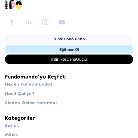
0 850 666 0386
Eğitmen Ol
#BirlikteDahaGüçlü
Fundomundo'yu Keşfet
Neden Fundomundo?
Nasıl Çalışır?
Sizden Gelen Yorumlar
Kategoriler
Sanat
Müzik