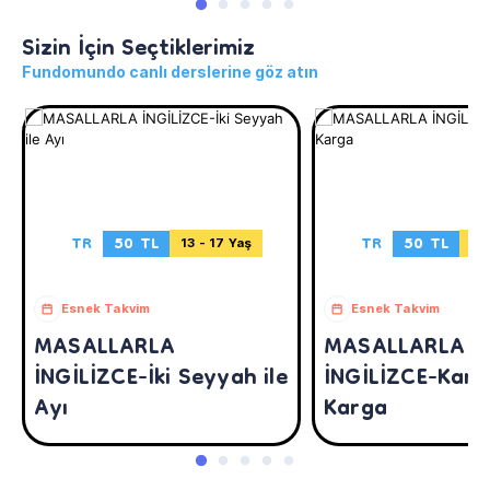
Sizin İçin Seçtiklerimiz
Fundomundo canlı derslerine göz atın
TR
50 TL
TR
50 TL
13 - 17 Yaş
13 
Esnek Takvim
Esnek Takvim
MASALLARLA
MASALLARLA
İNGİLİZCE-İki Seyyah ile
İNGİLİZCE-Karta
Ayı
Karga