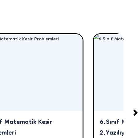
ıf Matematik Kesir
6.Sınıf Mat
emleri
2.Yazılıya Ha