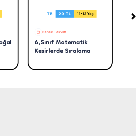
TR
20 TL
11-12 Yaş
Esnek Takvim
oğal
6.Sınıf Matematik
6.
Kesirlerde Sıralama
Pr