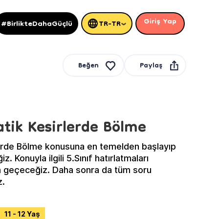
Giriş Yap
#BirlikteDahaGüçlü
TR-TR
Paylaş
Beğen
atik Kesirlerde Bölme
lerde Bölme konusuna en temelden başlayıp
z. Konuyla ilgili 5.Sınıf hatırlatmaları
fa geçeceğiz. Daha sonra da tüm soru
z.
11 - 12 Yaş