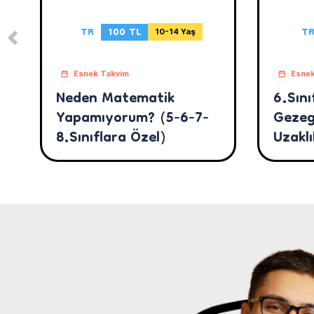
TR
100 TL
T
10-14 Yaş
Esnek Takvim
Esnek
Neden Matematik
6.Sını
Yapamıyorum? (5-6-7-
Gezeg
8.Sınıflara Özel)
Uzaklı