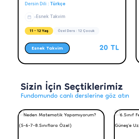
Uzaklıkları
Dersin Dili :
Türkçe
Esnek Takvim
11 - 12 Yaş
Özel Ders : 12 Çocuk
20 TL
Esnek Takvim
Sizin İçin Seçtiklerimiz
Fundomundo canlı derslerine göz atın