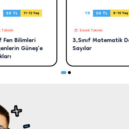
R
20 TL
TR
20 TL
11-12 Yaş
8-10 Yaş
 Takvim
Esnek Takvim
f Fen Bilimleri
3.Sınıf Matematik D
enlerin Güneş’e
Sayılar
kları