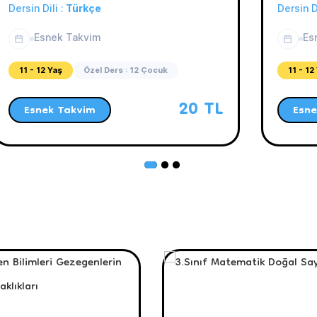
Dersin Dili :
Türkçe
Dersin D
Esnek Takvim
Es
11 - 12 Yaş
Özel Ders : 12 Çocuk
11 - 12
20 TL
Esnek Takvim
Esne