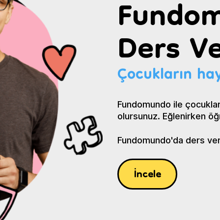
Fundom
Ders Ve
Çocukların hay
Fundomundo ile çocuklar
olursunuz. Eğlenirken öğ
Fundomundo'da ders verin
İncele