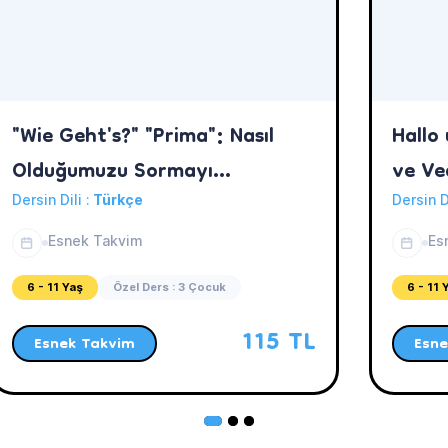
"Wie Geht's?" "Prima": Nasıl
Hallo
Olduğumuzu Sormayı
ve Ve
Öğrenelim?
Öğren
Dersin Dili :
Türkçe
Dersin D
Esnek Takvim
Es
6 - 11 Yaş
Özel Ders : 3 Çocuk
6 - 11 
115 TL
Esnek Takvim
Esne