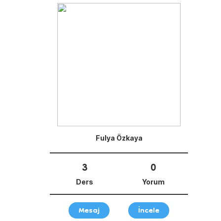
Fulya Özkaya
3
0
Ders
Yorum
Mesaj
İncele