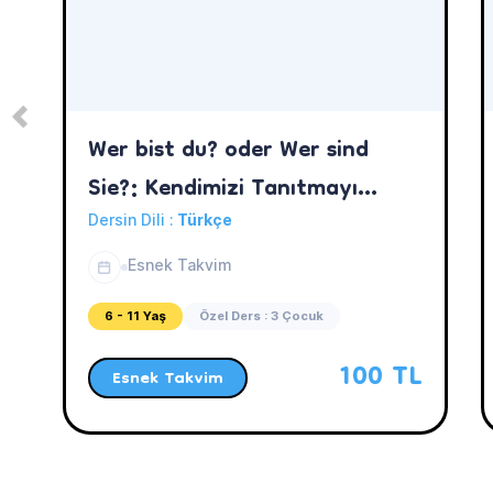
Wer bist du? oder Wer sind
Sie?: Kendimizi Tanıtmayı
Öğreniyoruz!
Dersin Dili :
Türkçe
Esnek Takvim
6 - 11 Yaş
Özel Ders : 3 Çocuk
100 TL
Esnek Takvim