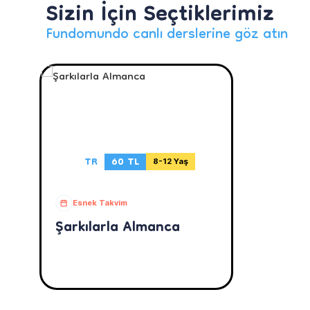
Sizin İçin Seçtiklerimiz
Fundomundo canlı derslerine göz atın
TR
60 TL
8-12 Yaş
Esnek Takvim
Şarkılarla Almanca