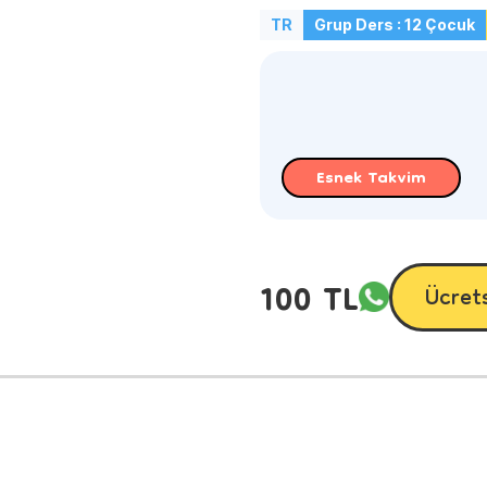
TR
Grup Ders : 12 Çocuk
Esnek Takvim
100 TL
Ücret