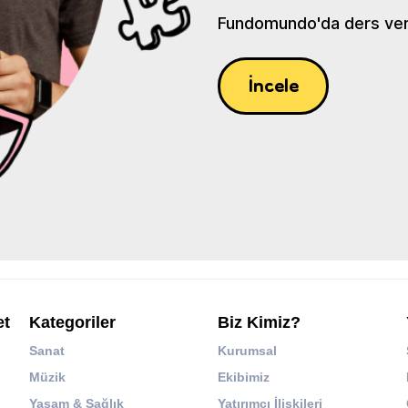
Fundomundo'da ders verin
İncele
et
Kategoriler
Biz Kimiz?
Sanat
Kurumsal
Müzik
Ekibimiz
Yaşam & Sağlık
Yatırımcı İlişkileri