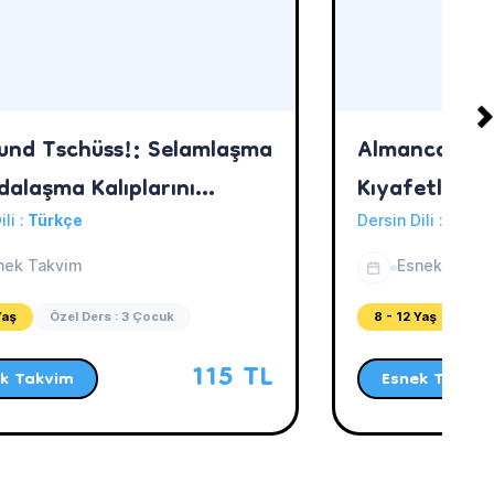
 und Tschüss!: Selamlaşma
Almanca Öğr
dalaşma Kalıplarını
Kıyafetleri T
elim!
ili :
Türkçe
Dersin Dili :
Türkç
nek Takvim
Esnek Takvi
Yaş
Özel Ders : 3 Çocuk
8 - 12 Yaş
Öze
115 TL
k Takvim
Esnek Takvim