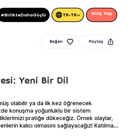
Giriş Yap
#BirlikteDahaGüçlü
TR-TR
Paylaş
Beğen
si: Yeni Bir Dil
ş olabilir ya da ilk kez öğrenecek
mizde konuşma yoğunluklu bir sistem
klerimizi pratiğe dökeceğiz. Örnek olaylar,
lenlerin kalıcı olmasını sağlayacağız! Katılmak