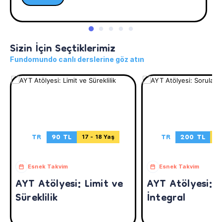
Sizin İçin Seçtiklerimiz
Fundomundo canlı derslerine göz atın
TR
90 TL
TR
200 TL
17 - 18 Yaş
17
Esnek Takvim
Esnek Takvim
AYT Atölyesi: Limit ve
AYT Atölyesi: S
Süreklilik
İntegral