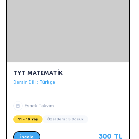
TYT MATEMATİK
Dersin Dili :
Türkçe
Esnek Takvim
11 - 16 Yaş
Özel Ders : 5 Çocuk
300 TL
İncele