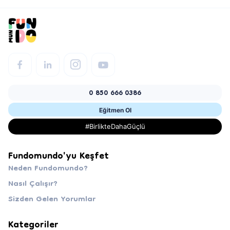
0 850 666 0386
Eğitmen Ol
#BirlikteDahaGüçlü
Fundomundo'yu Keşfet
Neden Fundomundo?
Nasıl Çalışır?
Sizden Gelen Yorumlar
Kategoriler