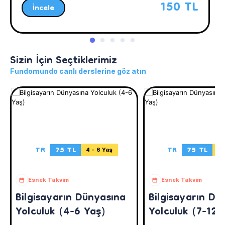
150 TL
İncele
Sizin İçin Seçtiklerimiz
Fundomundo canlı derslerine göz atın
TR
75 TL
TR
75 TL
4 - 6 Yaş
7 
Esnek Takvim
Esnek Takvim
Bilgisayarın Dünyasına
Bilgisayarın Dü
Yolculuk (4-6 Yaş)
Yolculuk (7-12 