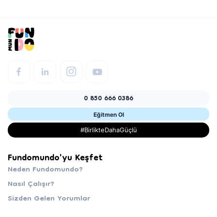
0 850 666 0386
Eğitmen Ol
#BirlikteDahaGüçlü
Fundomundo'yu Keşfet
Neden Fundomundo?
Nasıl Çalışır?
Sizden Gelen Yorumlar