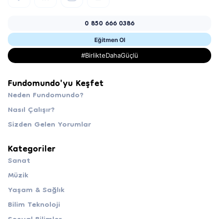
0 850 666 0386
Eğitmen Ol
#BirlikteDahaGüçlü
Fundomundo'yu Keşfet
Neden Fundomundo?
Nasıl Çalışır?
Sizden Gelen Yorumlar
Kategoriler
Sanat
Müzik
Yaşam & Sağlık
Bilim Teknoloji