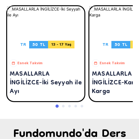
TR
50 TL
TR
50 TL
13 - 17 Yaş
13 
Esnek Takvim
Esnek Takvim
MASALLARLA
MASALLARLA
İNGİLİZCE-İki Seyyah ile
İNGİLİZCE-Karta
Ayı
Karga
Fundomundo'da Ders