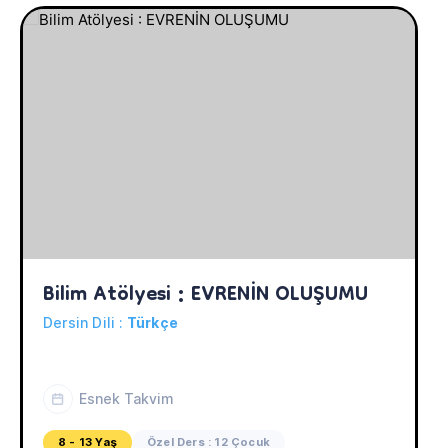
Bilim Atölyesi : EVRENİN OLUŞUMU
Dersin Dili :
Türkçe
Esnek Takvim
8 - 13 Yaş
Özel Ders : 12 Çocuk