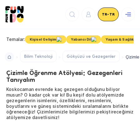
TR-TR
Temalar:
Kişisel Gelişim
Yabancı Dil
Yaşam & Sağlık
Bilim Teknoloji
Gökyüzü ve Gezegenler
Çizimle
Çizimle Öğrenme Atölyesi: Gezegenleri
Tanıyalım
Koskocaman evrende kaç gezegen olduğunu biliyor
musun? O kadar çok var ki! Bu keşif dolu atölyemizde
gezegenlerin isimlerini, özelliklerini, resimlerini,
boyutlarını ve güneş sistemindeki sıralamalarını birlikte
öğreneceğiz! Çizimlerimizle bilgilerimizi pekiştireceğimiz
atölyemize davetlisiniz!