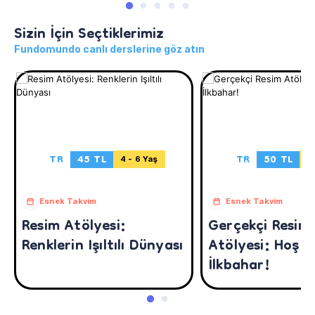
Sizin İçin Seçtiklerimiz
Fundomundo canlı derslerine göz atın
TR
45 TL
TR
50 TL
4 - 6 Yaş
5
Esnek Takvim
Esnek Takvim
Resim Atölyesi:
Gerçekçi Resim
Renklerin Işıltılı Dünyası
Atölyesi: Hoş G
İlkbahar!