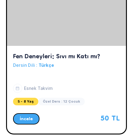
Fen Deneyleri: Sıvı mı Katı mı?
Dersin Dili :
Türkçe
Esnek Takvim
5 - 8 Yaş
Özel Ders : 12 Çocuk
50 TL
İncele