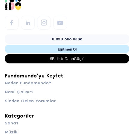
0 850 666 0386
Eğitmen Ol
#BirlikteDahaGüçlü
Fundomundo'yu Keşfet
Neden Fundomundo?
Nasıl Çalışır?
Sizden Gelen Yorumlar
Kategoriler
Sanat
Müzik