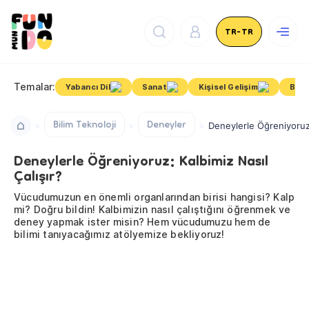
TR-TR
Temalar:
Yabancı Dil
Sanat
Kişisel Gelişim
Bire
Bilim Teknoloji
Deneyler
Deneylerle Öğreniyoruz:
Deneylerle Öğreniyoruz: Kalbimiz Nasıl
Çalışır?
Vücudumuzun en önemli organlarından birisi hangisi? Kalp
mi? Doğru bildin! Kalbimizin nasıl çalıştığını öğrenmek ve
deney yapmak ister misin? Hem vücudumuzu hem de
bilimi tanıyacağımız atölyemize bekliyoruz!