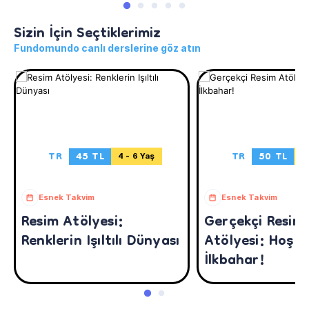
Sizin İçin Seçtiklerimiz
Fundomundo canlı derslerine göz atın
TR
45 TL
TR
50 TL
4 - 6 Yaş
5
Esnek Takvim
Esnek Takvim
Resim Atölyesi:
Gerçekçi Resim
Renklerin Işıltılı Dünyası
Atölyesi: Hoş G
İlkbahar!