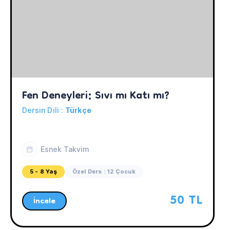
Fen Deneyleri: Sıvı mı Katı mı?
Dersin Dili :
Türkçe
Esnek Takvim
5 - 8 Yaş
Özel Ders : 12 Çocuk
50 TL
İncele