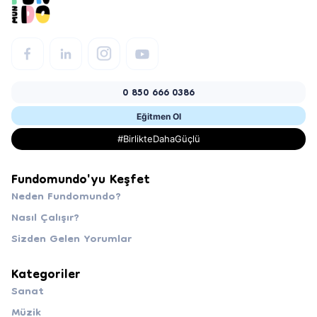
0 850 666 0386
Eğitmen Ol
#BirlikteDahaGüçlü
Fundomundo'yu Keşfet
Neden Fundomundo?
Nasıl Çalışır?
Sizden Gelen Yorumlar
Kategoriler
Sanat
Müzik