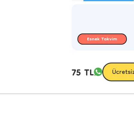
Esnek Takvim
75 TL
Ücretsi