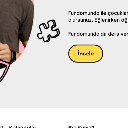
Fundomundo ile çocuklar
olursunuz. Eğlenirken öğ
Fundomundo'da ders verin
İncele
et
Kategoriler
Biz Kimiz?