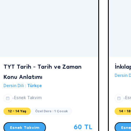
TYT Tarih - Tarih ve Zaman
İnkıla
Konu Anlatımı
Dersin D
Dersin Dili :
Türkçe
Esnek Takvim
Es
12 - 14 Yaş
Özel Ders : 1 Çocuk
14 - 18
60 TL
Esnek Takvim
Esne