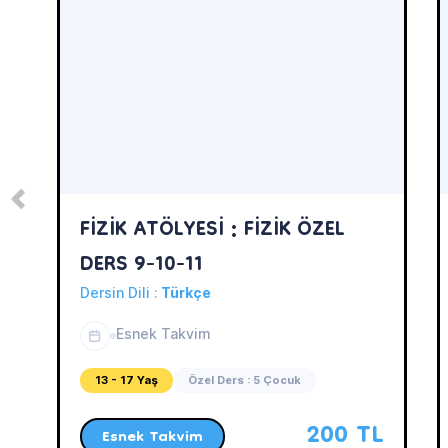
FİZİK ATÖLYESİ : FİZİK ÖZEL
DERS 9-10-11
Dersin Dili :
Türkçe
Esnek Takvim
13 - 17 Yaş
Özel Ders : 5 Çocuk
200 TL
Esnek Takvim