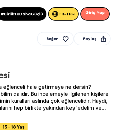
Giriş Yap
#BirlikteDahaGüçlü
TR-TR
Paylaş
Beğen
esi
ha eğlenceli hale getirmeye ne dersin?
n bilim dalıdır. Bu incelemeyle ilgilenen kişilere
bilimin kuralları aslında çok eğlencelidir. Haydi,
larını hep birlikte yakından keşfedelim ve
ını çıkaralım!
15 - 18 Yaş