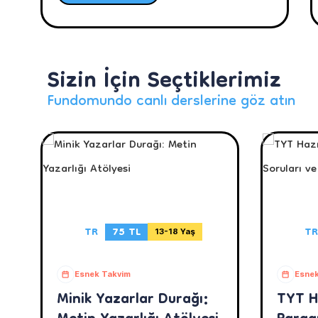
Sizin İçin Seçtiklerimiz
Fundomundo canlı derslerine göz atın
TR
75 TL
TR
13-18 Yaş
Esnek Takvim
Esnek
Minik Yazarlar Durağı:
TYT H