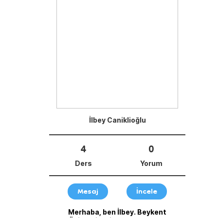
İlbey Caniklioğlu
4
0
Ders
Yorum
Mesaj
İncele
Merhaba, ben İlbey. Beykent