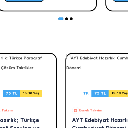
75 TL
TR
75 TL
15-18 Yaş
15-18 Yaş
 Takvim
Esnek Takvim
azırlık: Türkçe
AYT Edebiyat Hazırlı