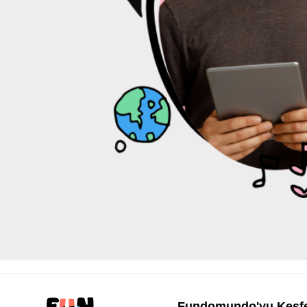
Fundomundo'yu Keşf