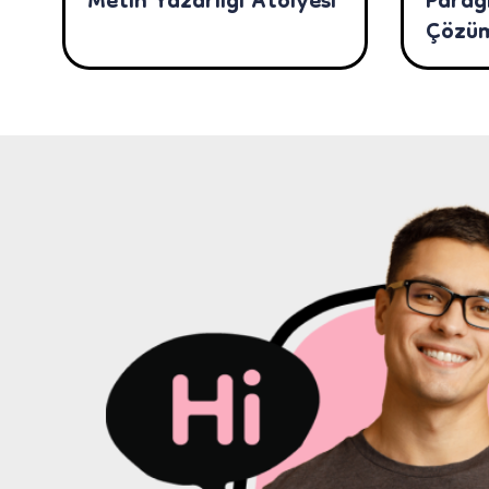
Metin Yazarlığı Atölyesi
Parag
Çözüm