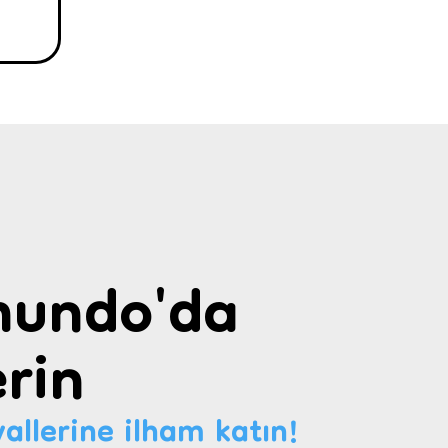
undo'da
rin
allerine ilham katın!