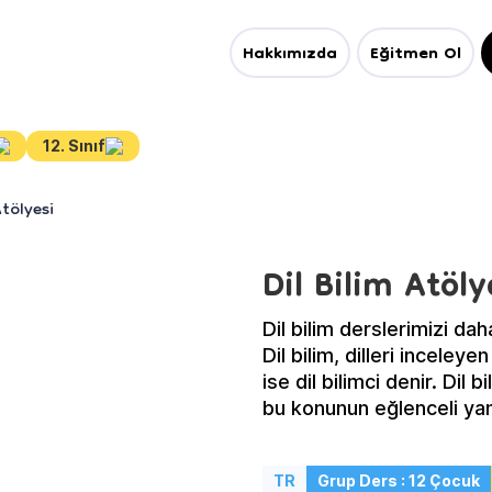
Hakkımızda
Eğitmen Ol
12. Sınıf
Atölyesi
Dil Bilim Atöly
Dil bilim derslerimizi da
Dil bilim, dilleri inceleye
ise dil bilimci denir. Dil 
bu konunun eğlenceli yan
eğlenerek öğrenmenin tad
TR
Grup Ders : 12 Çocuk