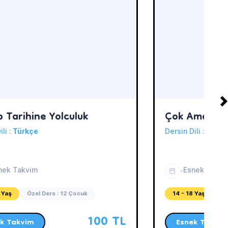
p Tarihine Yolculuk
Çok Amaçlı M
ili :
Türkçe
Dersin Dili :
Türkç
nek Takvim
Esnek Takvi
 Yaş
Özel Ders : 12 Çocuk
14 - 18 Yaş
Öz
100 TL
k Takvim
Esnek Takvim