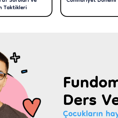
raf Soruları ve
Cumhuriyet Dönemi
 Taktikleri
Fundom
Ders Ve
Çocukların hay