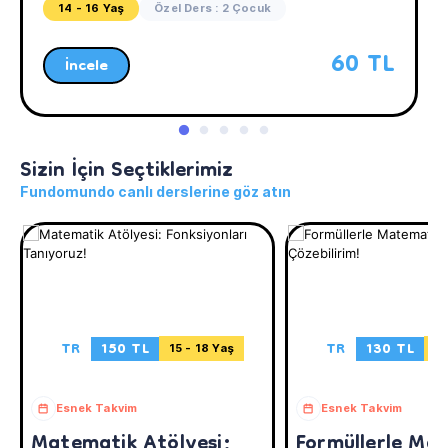
14 - 16 Yaş
Özel Ders : 2 Çocuk
60 TL
İncele
Sizin İçin Seçtiklerimiz
Fundomundo canlı derslerine göz atın
TR
150 TL
TR
130 TL
15 - 18 Yaş
15
Esnek Takvim
Esnek Takvim
Matematik Atölyesi:
Formüllerle Ma