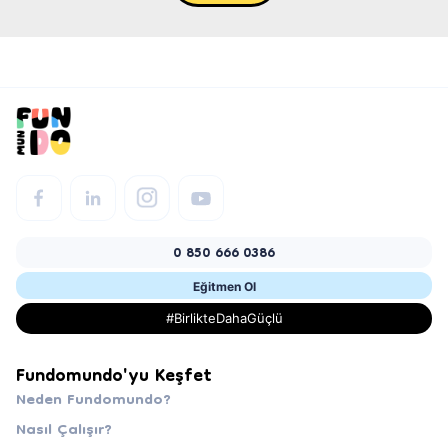
0 850 666 0386
Eğitmen Ol
#BirlikteDahaGüçlü
Fundomundo'yu Keşfet
Neden Fundomundo?
Nasıl Çalışır?