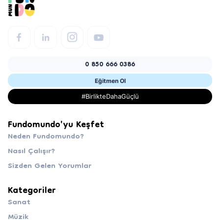
0 850 666 0386
Eğitmen Ol
#BirlikteDahaGüçlü
Fundomundo'yu Keşfet
Neden Fundomundo?
Nasıl Çalışır?
Sizden Gelen Yorumlar
Kategoriler
Sanat
Müzik