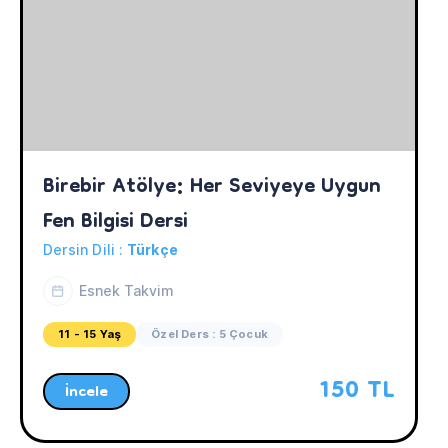
Birebir Atölye: Her Seviyeye Uygun 
Fen Bilgisi Dersi
Dersin Dili :
Türkçe
Esnek Takvim
11 - 15 Yaş
Özel Ders : 5 Çocuk
150 TL
İncele