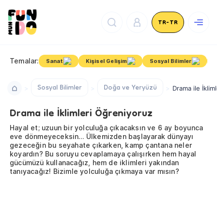
TR-TR
Temalar:
Sanat
Kişisel Gelişim
Sosyal Bilimler
B
Sosyal Bilimler
Doğa ve Yeryüzü
Drama ile İklim
Drama ile İklimleri Öğreniyoruz
Hayal et; uzuun bir yolculuğa çıkacaksın ve 6 ay boyunca
eve dönmeyeceksin… Ülkemizden başlayarak dünyayı
gezeceğin bu seyahate çıkarken, kamp çantana neler
koyardın? Bu soruyu cevaplamaya çalışırken hem hayal
gücümüzü kullanacağız, hem de iklimleri yakından
tanıyacağız! Bizimle yolculuğa çıkmaya var mısın?