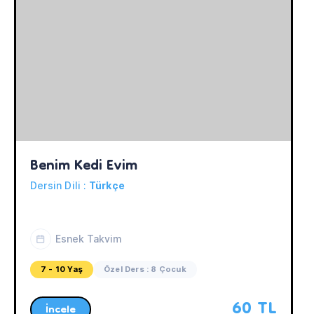
Benim Kedi Evim
Dersin Dili :
Türkçe
Esnek Takvim
7 - 10 Yaş
Özel Ders : 8 Çocuk
60 TL
İncele