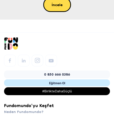
İncele
0 850 666 0386
Eğitmen Ol
#BirlikteDahaGüçlü
Fundomundo'yu Keşfet
Neden Fundomundo?