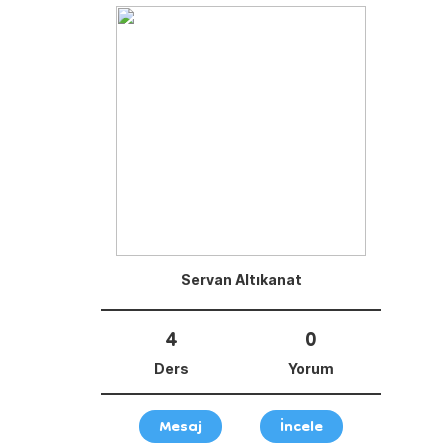
Servan Altıkanat
4
0
Ders
Yorum
Mesaj
İncele