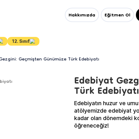
Hakkımızda
Eğitmen Ol
12. Sınıf
Gezgini: Geçmişten Günümüze Türk Edebiyatı
Edebiyat Gez
Türk Edebiyatı
Edebiyatın huzur ve umut
atölyemizde edebiyat y
kadar olan dönemdeki ko
öğreneceğiz!