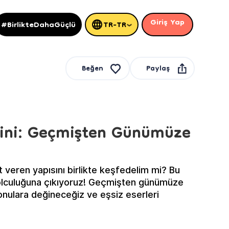
Giriş Yap
#BirlikteDahaGüçlü
TR-TR
Paylaş
Beğen
gini: Geçmişten Günümüze
 veren yapısını birlikte keşfedelim mi? Bu
olculuğuna çıkıyoruz! Geçmişten günümüze
nulara değineceğiz ve eşsiz eserleri