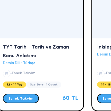
TYT Tarih - Tarih ve Zaman
İnkıla
Konu Anlatımı
Dersin D
Dersin Dili :
Türkçe
Esnek Takvim
Es
12 - 14 Yaş
Özel Ders : 1 Çocuk
14 - 18
60 TL
Esnek Takvim
Esne