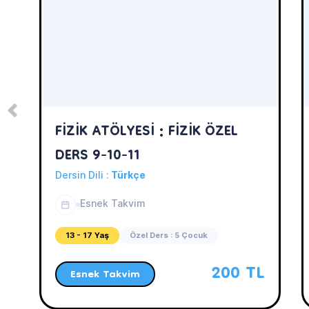
FİZİK ATÖLYESİ : FİZİK ÖZEL
DERS 9-10-11
Dersin Dili :
Türkçe
Esnek Takvim
13 - 17 Yaş
Özel Ders : 5 Çocuk
200 TL
Esnek Takvim