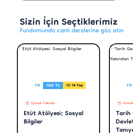
Sizin İçin Seçtiklerimiz
Fundomundo canlı derslerine göz atın
TR
100 TL
TR
12-16 Yaş
Esnek Takvim
Esnek
Etüt Atölyesi: Sosyal
Tarih
Bilgiler
Devlet
Tanıy