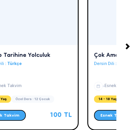
p Tarihine Yolculuk
Çok Amaçlı M
ili :
Türkçe
Dersin Dili :
Türkç
nek Takvim
Esnek Takvi
 Yaş
Özel Ders : 12 Çocuk
14 - 18 Yaş
Öz
100 TL
k Takvim
Esnek Takvim