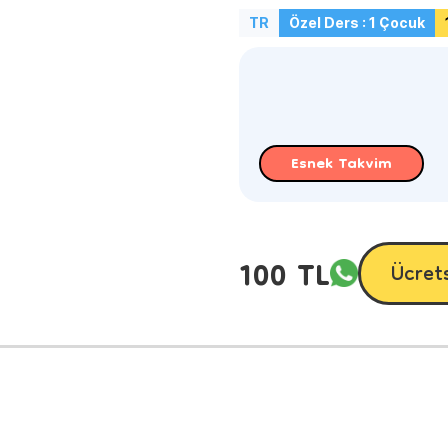
TR
Özel Ders : 1 Çocuk
Esnek Takvim
100 TL
Ücret