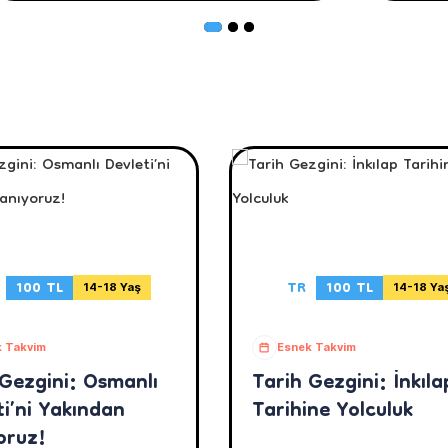
100 TL
TR
100 TL
14-18 Yaş
14-18 Ya
 Takvim
Esnek Takvim
 Gezgini: Osmanlı
Tarih Gezgini: İnkıla
i’ni Yakından
Tarihine Yolculuk
oruz!