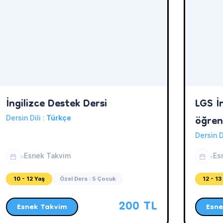
İngilizce Destek Dersi
LGS İn
öğren
Dersin Dili :
Türkçe
Dersin D
Esnek Takvim
Es
10 - 12 Yaş
Özel Ders : 5 Çocuk
12 - 13
200 TL
Esnek Takvim
Esne