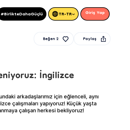
Giriş Yap
#BirlikteDahaGüçlü
TR-TR
Paylaş
Beğen
2
niyoruz: İngilizce
ndaki arkadaşlarımız için eğlenceli, aynı
lizce çalışmaları yapıyoruz! Küçük yaşta
zanmaya çalışan herkesi bekliyoruz!