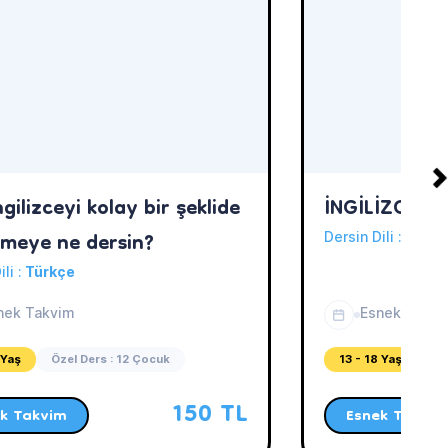
gilizceyi kolay bir şeklide
İNGİLİZCE Ö
meye ne dersin?
Dersin Dili :
Türkç
ili :
Türkçe
nek Takvim
Esnek Takvi
 Yaş
Özel Ders : 12 Çocuk
13 - 18 Yaş
Öz
150 TL
k Takvim
Esnek Takvim