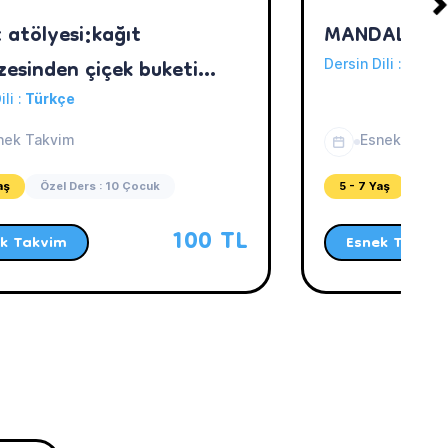
 atölyesi:kağıt
MANDALA SA
zesinden çiçek buketi
Dersin Dili :
Türkç
oruz
ili :
Türkçe
nek Takvim
Esnek Takvi
aş
Özel Ders : 10 Çocuk
5 - 7 Yaş
Özel
100 TL
k Takvim
Esnek Takvim