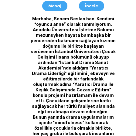
Mesaj
İncele
Merhaba, Senem Beslan ben. Kendimi
“oyuncu anne” olarak tanımlıyorum.
Anadolu Üniversitesi İşletme Bölümü
mezunuyken hayata bambaşka bir
pencereden bakmamı sağlayan kızımın
doğumu ile birlikte başlayan
serüvenim İstanbul Üniversitesi Çocuk
Gelişimi lisans bölümünü okuyup
ardından “İstanbul Drama Sanat
Akademisi”nde aldığım “Yaratıcı
Drama Liderliği” eğitimini , ebeveyn ve
eğitimcilerde bir farkındalık
oluşturmak adına “Yaratıcı Drama İle
Kişilik Gelişiminde Cezasız Eğitim”
konulu projemi hazırlamam ile devam
etti. Çocukların gelişimlerine katkı
sağlayacak her türlü faaliyet alanında
eğitim almaya devam edeceğim.
Bunun yanında drama uygulamalarım
içinde “mindfulness” kullanarak
özellikle çocuklarla olmakla birlikte,
her yaş grubu ile buluşarak insanların