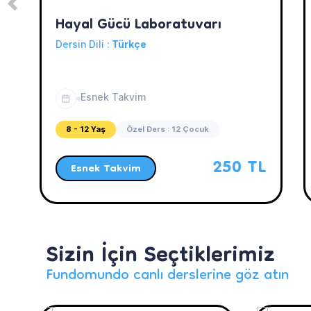
Hayal Gücü Laboratuvarı
Dersin Dili :
Türkçe
Esnek Takvim
8 - 12 Yaş
Özel Ders : 12 Çocuk
250 TL
Esnek Takvim
Sizin İçin Seçtiklerimiz
Fundomundo canlı derslerine göz atın