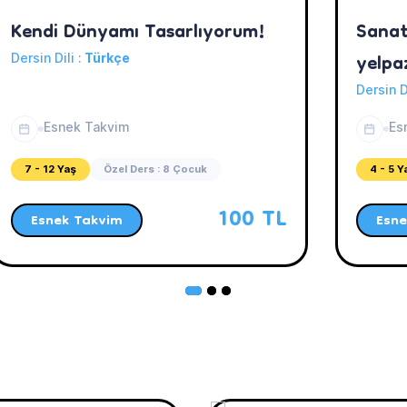
Kendi Dünyamı Tasarlıyorum!
Sanat
yelpa
Dersin Dili :
Türkçe
yapıy
Dersin D
Esnek Takvim
Es
7 - 12 Yaş
Özel Ders : 8 Çocuk
4 - 5 Y
100 TL
Esnek Takvim
Esne