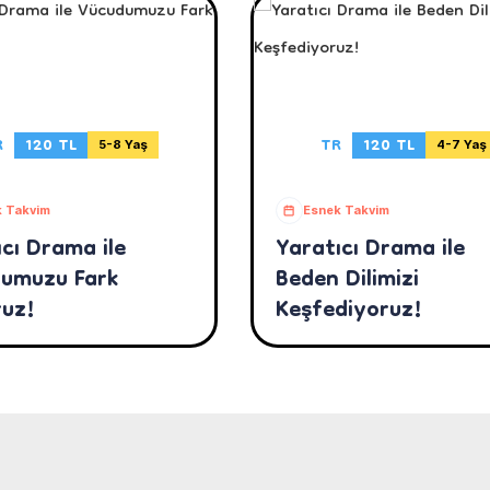
R
120 TL
TR
120 TL
5-8 Yaş
4-7 Yaş
 Takvim
Esnek Takvim
cı Drama ile
Yaratıcı Drama ile
umuzu Fark
Beden Dilimizi
ruz!
Keşfediyoruz!