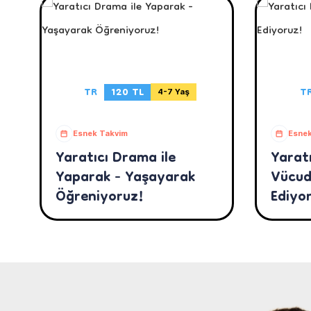
TR
120 TL
T
4-7 Yaş
Esnek Takvim
Esnek
Yaratıcı Drama ile
Yaratı
Yaparak - Yaşayarak
Vücud
Öğreniyoruz!
Ediyo