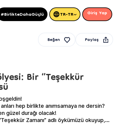
Giriş Yap
#BirlikteDahaGüçlü
TR-TR
Paylaş
Beğen
lyesi: Bir ‘’Teşekkür
sü
oşgeldin!
anları hep birlikte anımsamaya ne dersin?
en güzel durağı olacak!
 “Teşekkür Zamanı” adlı öykümüzü okuyup,
r için birer teşekkür ağacı yapacağız. Duygu