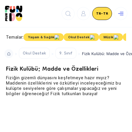
TR-TR
Temalar:
Yaşam & Sağlık
Okul Destek
Müzik
Bi
Okul Destek
9. Sınıf
Fizik Kulübü: Madde ve Özel
Fizik Kulübü: Madde ve Özellikleri
Fiziğin gizemli dünyasını keşfetmeye hazır mıyız?
Maddenin özelliklerini ve özkütleyi inceleyeceğimiz bu
kulüpte seviyelere göre çalışmalar yapacağız ve yeni
bilgiler öğreneceğiz! Fizik tutkunları buraya!