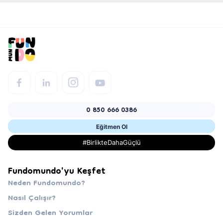
0 850 666 0386
Eğitmen Ol
#BirlikteDahaGüçlü
Fundomundo'yu Keşfet
Neden Fundomundo?
Nasıl Çalışır?
Sizden Gelen Yorumlar