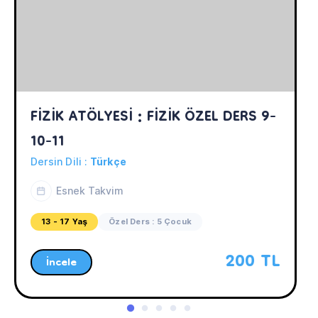
FİZİK ATÖLYESİ : FİZİK ÖZEL DERS 9-
10-11
Dersin Dili :
Türkçe
Esnek Takvim
13 - 17 Yaş
Özel Ders : 5 Çocuk
200 TL
İncele