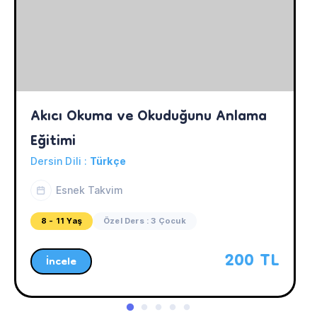
Akıcı Okuma ve Okuduğunu Anlama 
Eğitimi
Dersin Dili :
Türkçe
Esnek Takvim
8 - 11 Yaş
Özel Ders : 3 Çocuk
200 TL
İncele