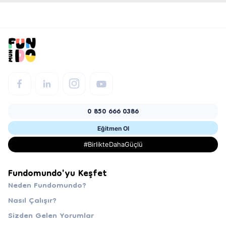
0 850 666 0386
Eğitmen Ol
#BirlikteDahaGüçlü
Fundomundo'yu Keşfet
Neden Fundomundo?
Nasıl Çalışır?
Sizden Gelen Yorumlar