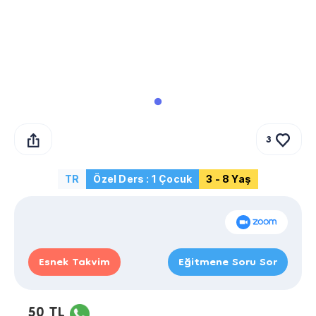
3
TR
Özel Ders : 1 Çocuk
3 - 8 Yaş
Esnek Takvim
Eğitmene Soru Sor
50 TL