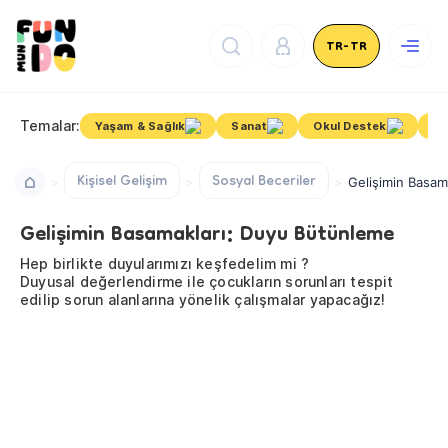
TR-TR
Temalar:
Yaşam & Sağlık
Sanat
Okul Destek
Ki
Kişisel Gelişim
Sosyal Beceriler
Gelişimin Basam
Gelişimin Basamakları: Duyu Bütünleme
Hep birlikte duyularımızı keşfedelim mi ?
Duyusal değerlendirme ile çocukların sorunları tespit
edilip sorun alanlarına yönelik çalışmalar yapacağız!