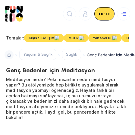
TR-TR
Temalar:
Kişisel Gelişim
Müzik
Yabancı Dil
Okul
Yaşam & Sağlık
Sağlık
Genç Bedenler için Medi
Genç Bedenler için Meditasyon
Meditasyon nedir? Peki, insanlar neden meditasyon
yapar? Bu atölyemizde hep birlikte uygulamalı olarak
meditasyon yapmayı öğreneceğiz. Hayata farklı bir
açıdan bakmayı sağlayacak, iç huzurumuzu ortaya
çıkaracak ve bedenimizi daha sağlıklı bir hale getirecek
meditasyon atölyemize seni de bekliyoruz. Hayata farklı
bir pencere açtık. Haydi gel, bu pencereden birlikte
bakalım!