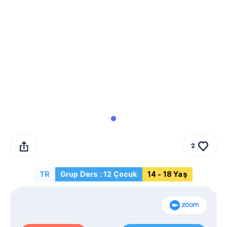
2
TR
Grup Ders : 12 Çocuk
14 - 18 Yaş