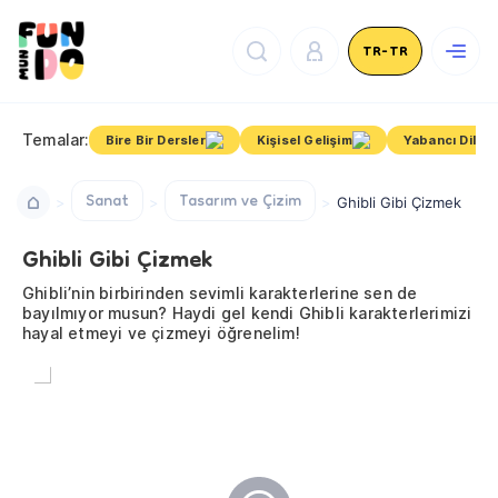
TR-TR
Temalar:
Bire Bir Dersler
Kişisel Gelişim
Yabancı Dil
Sanat
Tasarım ve Çizim
Ghibli Gibi Çizmek
Ghibli Gibi Çizmek
Ghibli’nin birbirinden sevimli karakterlerine sen de
bayılmıyor musun? Haydi gel kendi Ghibli karakterlerimizi
hayal etmeyi ve çizmeyi öğrenelim!