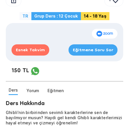
1
TR
Grup Ders : 12 Çocuk
14 - 18 Yaş
Esnek Takvim
Eğitmene Soru Sor
150 TL
Ders
Yorum
Eğitmen
Ders Hakkında
Ghibli’nin birbirinden sevimli karakterlerine sen de
bayılmıyor musun? Haydi gel kendi Ghibli karakterlerimizi
hayal etmeyi ve çizmeyi öğrenelim!