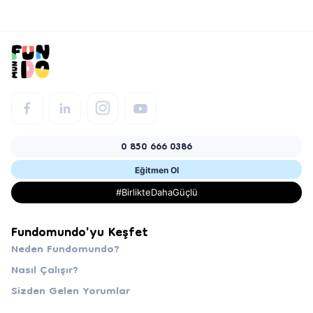
0 850 666 0386
Eğitmen Ol
#BirlikteDahaGüçlü
Fundomundo'yu Keşfet
Neden Fundomundo?
Nasıl Çalışır?
Sizden Gelen Yorumlar