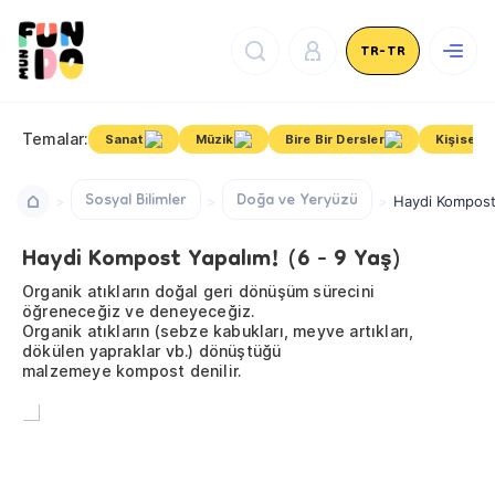
TR-TR
Temalar:
Sanat
Müzik
Bire Bir Dersler
Kişisel G
Sosyal Bilimler
Doğa ve Yeryüzü
Haydi Kompost 
Haydi Kompost Yapalım! (6 - 9 Yaş)
Organik atıkların doğal geri dönüşüm sürecini
öğreneceğiz ve deneyeceğiz.
Organik atıkların (sebze kabukları, meyve artıkları,
dökülen yapraklar vb.) dönüştüğü
malzemeye kompost denilir.