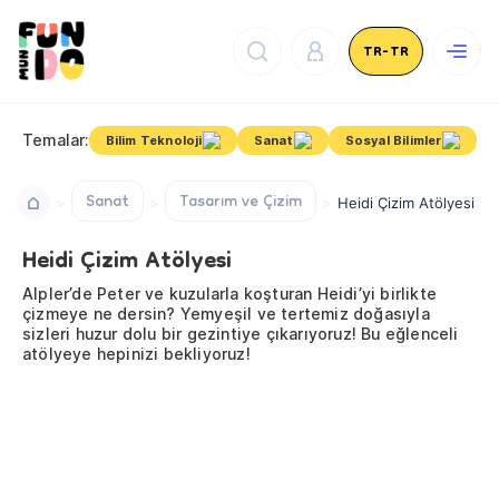
TR-TR
Temalar:
Bilim Teknoloji
Sanat
Sosyal Bilimler
Sanat
Tasarım ve Çizim
Heidi Çizim Atölyesi
Heidi Çizim Atölyesi
Alpler’de Peter ve kuzularla koşturan Heidi’yi birlikte
çizmeye ne dersin? Yemyeşil ve tertemiz doğasıyla
sizleri huzur dolu bir gezintiye çıkarıyoruz! Bu eğlenceli
atölyeye hepinizi bekliyoruz!