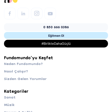
0 850 666 0386
Eğitmen Ol
#BirlikteDahaGüçlü
Fundomundo'yu Keşfet
Neden Fundomundo?
Nasıl Çalışır?
Sizden Gelen Yorumlar
Kategoriler
Sanat
Müzik