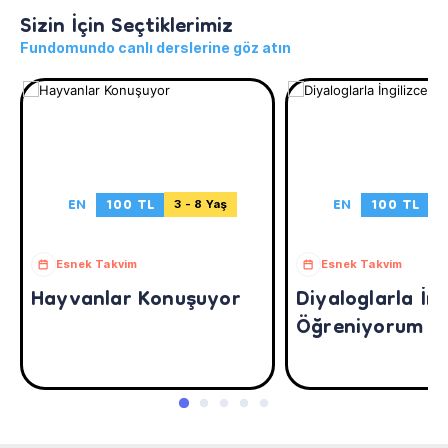
Sizin İçin Seçtiklerimiz
Fundomundo canlı derslerine göz atın
EN
100 TL
EN
100 TL
3 - 8 Yaş
3
Esnek Takvim
Esnek Takvim
Hayvanlar Konuşuyor
Diyaloglarla İng
Öğreniyorum