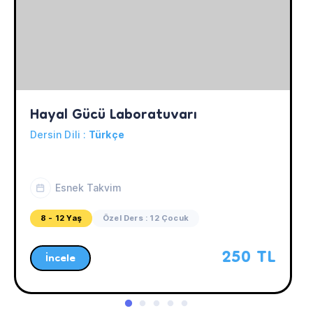
Hayal Gücü Laboratuvarı
Dersin Dili :
Türkçe
Esnek Takvim
8 - 12 Yaş
Özel Ders : 12 Çocuk
250 TL
İncele