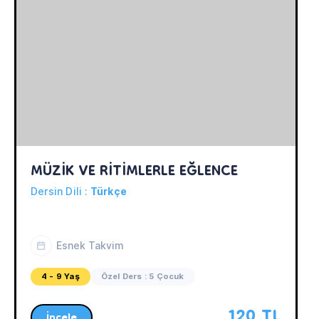
MÜZİK VE RİTİMLERLE EĞLENCE
Dersin Dili :
Türkçe
Esnek Takvim
4 - 9 Yaş
Özel Ders : 5 Çocuk
120 TL
İncele