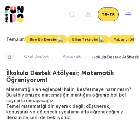
TR-TR
Temalar:
Bire Bir Dersler
Bilim Teknoloji
Yabancı Dil
Okul Destek
Anaokulu
İlkokula Destek Atölyesi
İlkokula Destek Atölyesi: Matematik
Öğreniyorum!
Matematiğin en eğlenceli halini keşfetmeye hazır mısın?
Bu atölyemizde matematiğin mantığını öğrenip bol bol
sayılarla oynayacağız!
Temel matematiği dinleyerek değil; düşünerek,
konuşarak ve eğlenceli uygulamalarla öğreneceğimiz
dersimize seni de bekliyoruz!