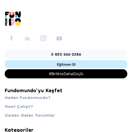
0 850 666 0386
Eğitmen Ol
#BirlikteDahaGüçlü
Fundomundo'yu Keşfet
Neden Fundomundo?
Nasıl Çalışır?
Sizden Gelen Yorumlar
Kategoriler