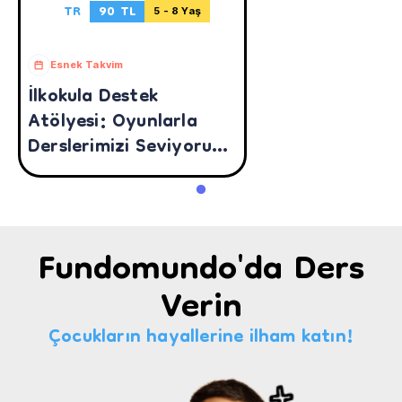
TR
90 TL
5 - 8 Yaş
Esnek Takvim
İlkokula Destek
Atölyesi: Oyunlarla
Derslerimizi Seviyoruz
(5-8 Yaş)
Fundomundo'da Ders
Verin
Çocukların hayallerine ilham katın!