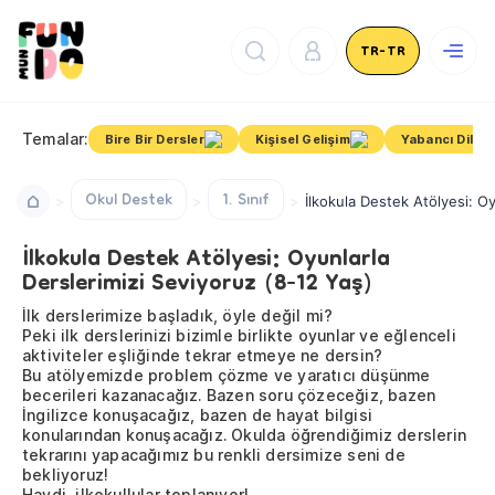
TR-TR
Temalar:
Bire Bir Dersler
Kişisel Gelişim
Yabancı Dil
Okul Destek
1. Sınıf
İlkokula Destek Atölyesi: Oy
İlkokula Destek Atölyesi: Oyunlarla
Derslerimizi Seviyoruz (8-12 Yaş)
İlk derslerimize başladık, öyle değil mi?
Peki ilk derslerinizi bizimle birlikte oyunlar ve eğlenceli
aktiviteler eşliğinde tekrar etmeye ne dersin?
Bu atölyemizde problem çözme ve yaratıcı düşünme
becerileri kazanacağız. Bazen soru çözeceğiz, bazen
İngilizce konuşacağız, bazen de hayat bilgisi
konularından konuşacağız. Okulda öğrendiğimiz derslerin
tekrarını yapacağımız bu renkli dersimize seni de
bekliyoruz!
Haydi, ilkokullular toplanıyor!