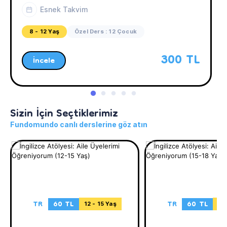
Esnek Takvim
8 - 12 Yaş
Özel Ders : 12 Çocuk
300 TL
İncele
Sizin İçin Seçtiklerimiz
Fundomundo canlı derslerine göz atın
TR
60 TL
TR
60 TL
12 - 15 Yaş
15 