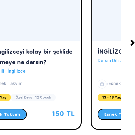
gilizceyi kolay bir şeklide
İNGİLİZCE Ö
meye ne dersin?
Dersin Dili :
İngili
ili :
İngilizce
nek Takvim
Esnek Takvi
 Yaş
Özel Ders : 12 Çocuk
13 - 18 Yaş
Öz
150 TL
k Takvim
Esnek Takvim