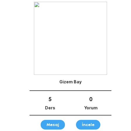
Gizem Bay
5
0
Ders
Yorum
Mesaj
İncele