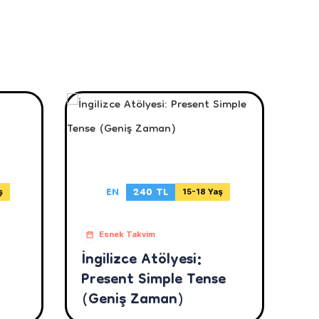
EN
240 TL
ş
15-18 Yaş
Esnek Takvim
İngilizce Atölyesi:
Present Simple Tense
(Geniş Zaman)