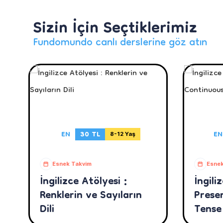
Sizin İçin Seçtiklerimiz
Fundomundo canlı derslerine göz atın
EN
30 TL
EN
8-12 Yaş
Esnek Takvim
Esnek
İngilizce Atölyesi :
İngili
Renklerin ve Sayıların
Prese
Dili
Tense