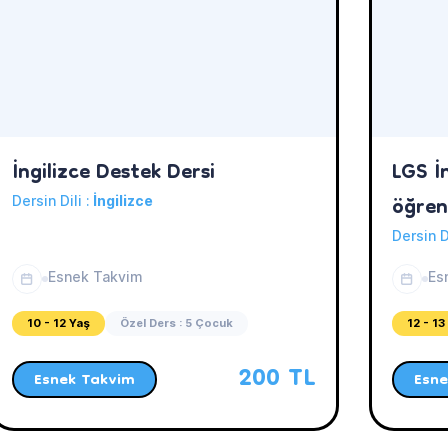
İngilizce Destek Dersi
LGS İn
öğren
Dersin Dili :
İngilizce
Dersin D
Esnek Takvim
Es
10 - 12 Yaş
Özel Ders : 5 Çocuk
12 - 13
200 TL
Esnek Takvim
Esne