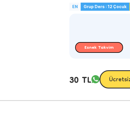
EN
Grup Ders : 12 Çocuk
Esnek Takvim
30 TL
Ücretsi