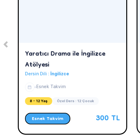
Yaratıcı Drama ile İngilizce
Atölyesi
Dersin Dili :
İngilizce
Esnek Takvim
8 - 12 Yaş
Özel Ders : 12 Çocuk
300 TL
Esnek Takvim