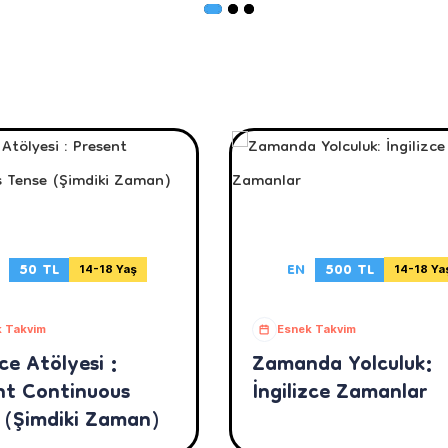
50 TL
EN
500 TL
14-18 Yaş
14-18 Ya
 Takvim
Esnek Takvim
zce Atölyesi :
Zamanda Yolculuk:
nt Continuous
İngilizce Zamanlar
 (Şimdiki Zaman)