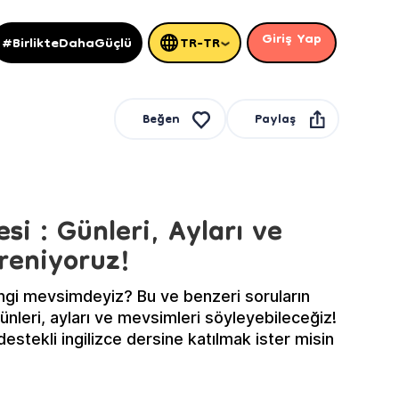
Giriş Yap
#BirlikteDahaGüçlü
TR-TR
Paylaş
Beğen
esi : Günleri, Ayları ve
reniyoruz!
gi mevsimdeyiz? Bu ve benzeri soruların
ünleri, ayları ve mevsimleri söyleyebileceğiz!
estekli ingilizce dersine katılmak ister misin