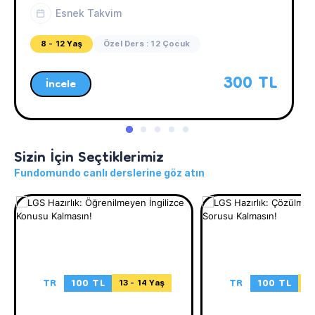
Esnek Takvim
8 - 12 Yaş
Özel Ders : 12 Çocuk
300 TL
İncele
Sizin İçin Seçtiklerimiz
Fundomundo canlı derslerine göz atın
TR
100 TL
TR
100 TL
13 - 14 Yaş
13