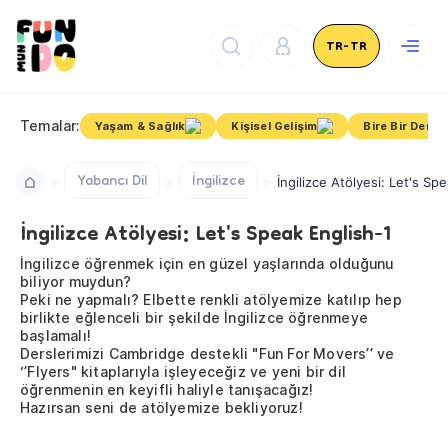
TR-TR
Temalar:
Yaşam & Sağlık
Kişisel Gelişim
Bire Bir Dersle
Yabancı Dil
İngilizce
İngilizce Atölyesi: Let's Sp
İngilizce Atölyesi: Let's Speak English-1
İngilizce öğrenmek için en güzel yaşlarında olduğunu
biliyor muydun?
Peki ne yapmalı? Elbette renkli atölyemize katılıp hep
birlikte eğlenceli bir şekilde İngilizce öğrenmeye
başlamalı!
Derslerimizi Cambridge destekli "Fun For Movers’’ ve
‘’Flyers" kitaplarıyla işleyeceğiz ve yeni bir dil
öğrenmenin en keyifli haliyle tanışacağız!
Hazırsan seni de atölyemize bekliyoruz!