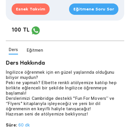
Esnek Takvim
Eğitmene Soru Sor
100 TL
Ders
Eğitmen
Ders Hakkında
İngilizce öğrenmek için en güzel yaşlarında olduğunu
biliyor muydun?
Peki ne yapmalı? Elbette renkli atölyemize katılıp hep
birlikte eğlenceli bir şekilde İngilizce öğrenmeye
başlamalı!
Derslerimizi Cambridge destekli "Fun For Movers’’ ve
‘’Flyers" kitaplarıyla işleyeceğiz ve yeni bir dil
öğrenmenin en keyifli haliyle tanışacağız!
Hazırsan seni de atölyemize bekliyoruz!
Süre:
60 dk