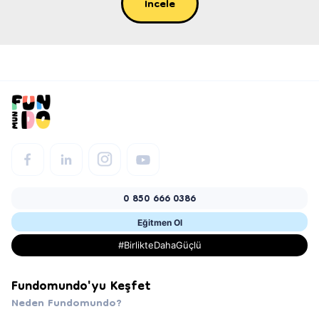
İncele
0 850 666 0386
Eğitmen Ol
#BirlikteDahaGüçlü
Fundomundo'yu Keşfet
Neden Fundomundo?