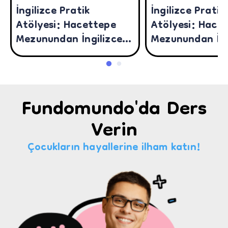
İngilizce Pratik
İngilizce Pratik
Atölyesi: Hacettepe
Atölyesi: Hace
Mezunundan İngilizce
Mezunundan İng
Öğrenelim! (14-18 Yaş)
Öğrenelim! (11
Fundomundo'da Ders
Verin
Çocukların hayallerine ilham katın!