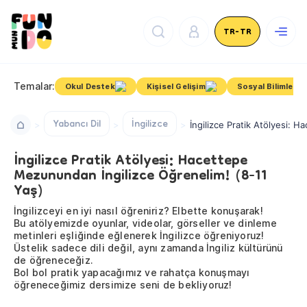
TR-TR
Temalar:
Okul Destek
Kişisel Gelişim
Sosyal Bilimler
Yabancı Dil
İngilizce
İngilizce Pratik Atölyesi: 
İngilizce Pratik Atölyesi: Hacettepe
Mezunundan İngilizce Öğrenelim! (8-11
Yaş)
İngilizceyi en iyi nasıl öğreniriz? Elbette konuşarak!
Bu atölyemizde oyunlar, videolar, görseller ve dinleme
metinleri eşliğinde eğlenerek İngilizce öğreniyoruz!
Üstelik sadece dili değil, aynı zamanda İngiliz kültürünü
de öğreneceğiz.
Bol bol pratik yapacağımız ve rahatça konuşmayı
öğreneceğimiz dersimize seni de bekliyoruz!