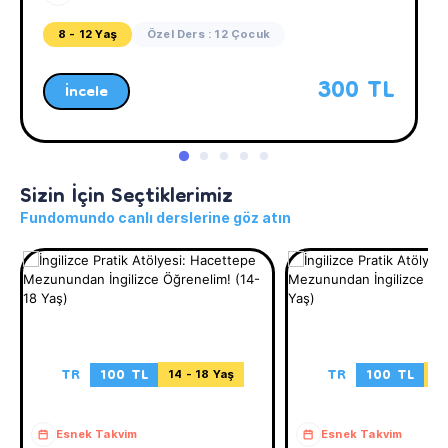
8 - 12 Yaş
Özel Ders : 12 Çocuk
300 TL
İncele
Sizin İçin Seçtiklerimiz
Fundomundo canlı derslerine göz atın
TR
100 TL
TR
100 TL
14 - 18 Yaş
11
Esnek Takvim
Esnek Takvim