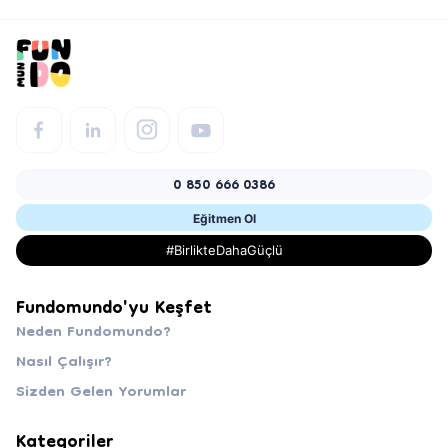
0 850 666 0386
Eğitmen Ol
#BirlikteDahaGüçlü
Fundomundo'yu Keşfet
Neden Fundomundo?
Nasıl Çalışır?
Sizden Gelen Yorumlar
Kategoriler