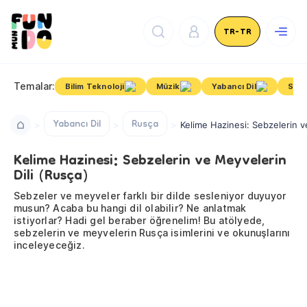
TR-TR
Temalar:
Bilim Teknoloji
Müzik
Yabancı Dil
San
Yabancı Dil
Rusça
Kelime Hazinesi: Sebzelerin v
Kelime Hazinesi: Sebzelerin ve Meyvelerin
Dili (Rusça)
Sebzeler ve meyveler farklı bir dilde sesleniyor duyuyor
musun? Acaba bu hangi dil olabilir? Ne anlatmak
istiyorlar? Hadi gel beraber öğrenelim! Bu atölyede,
sebzelerin ve meyvelerin Rusça isimlerini ve okunuşlarını
inceleyeceğiz.