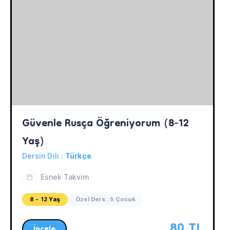
Güvenle Rusça Öğreniyorum (8-12 
Yaş)
Dersin Dili :
Türkçe
Esnek Takvim
8 - 12 Yaş
Özel Ders : 5 Çocuk
80 TL
İncele