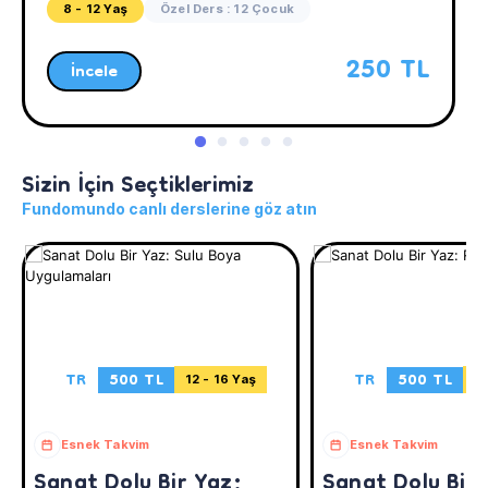
8 - 12 Yaş
Özel Ders : 12 Çocuk
250 TL
İncele
Sizin İçin Seçtiklerimiz
Fundomundo canlı derslerine göz atın
TR
500 TL
TR
500 TL
12 - 16 Yaş
12
Esnek Takvim
Esnek Takvim
Sanat Dolu Bir Yaz:
Sanat Dolu Bir 