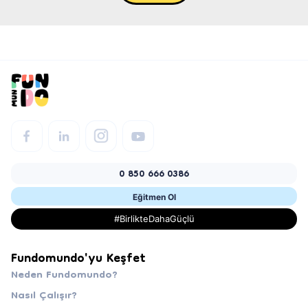
0 850 666 0386
Eğitmen Ol
#BirlikteDahaGüçlü
Fundomundo'yu Keşfet
Neden Fundomundo?
Nasıl Çalışır?