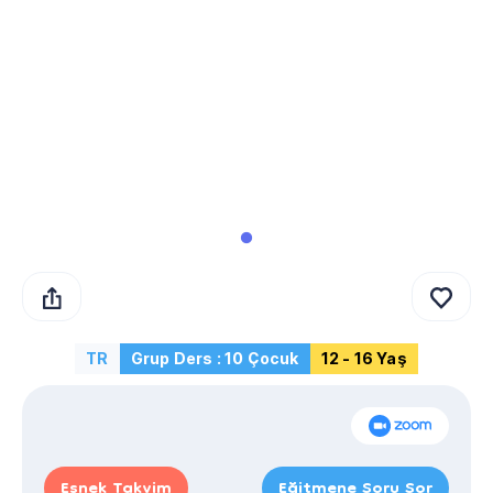
TR
Grup Ders : 10 Çocuk
12 - 16 Yaş
Esnek Takvim
Eğitmene Soru Sor