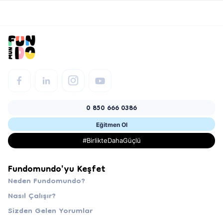
0 850 666 0386
Eğitmen Ol
#BirlikteDahaGüçlü
Fundomundo'yu Keşfet
Neden Fundomundo?
Nasıl Çalışır?
Sizden Gelen Yorumlar