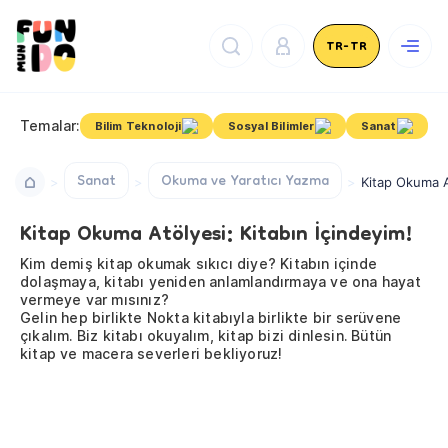
TR-TR
Temalar:
Bilim Teknoloji
Sosyal Bilimler
Sanat
Sanat
Okuma ve Yaratıcı Yazma
Kitap Okuma At
Kitap Okuma Atölyesi: Kitabın İçindeyim!
Kim demiş kitap okumak sıkıcı diye? Kitabın içinde
dolaşmaya, kitabı yeniden anlamlandırmaya ve ona hayat
vermeye var mısınız?
Gelin hep birlikte Nokta kitabıyla birlikte bir serüvene
çıkalım. Biz kitabı okuyalım, kitap bizi dinlesin. Bütün
kitap ve macera severleri bekliyoruz!