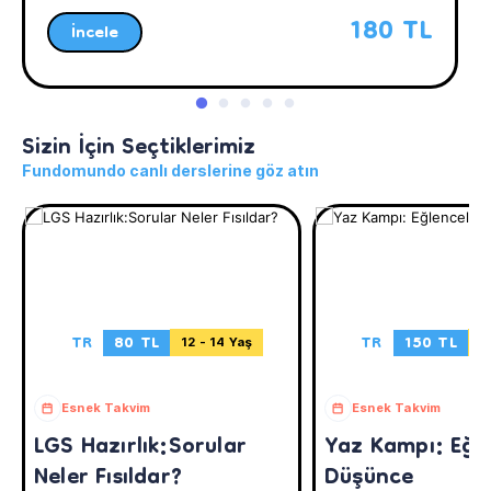
180 TL
İncele
Sizin İçin Seçtiklerimiz
Fundomundo canlı derslerine göz atın
TR
80 TL
TR
150 TL
12 - 14 Yaş
8
Esnek Takvim
Esnek Takvim
LGS Hazırlık:Sorular
Yaz Kampı: Eğle
Neler Fısıldar?
Düşünce