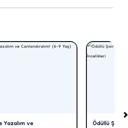
e Yazalım ve
Ödüllü Şair 