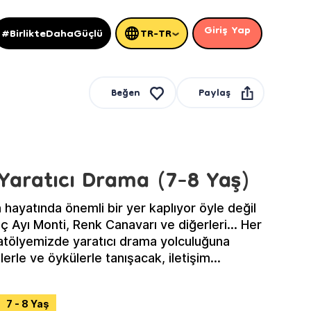
Giriş Yap
#BirlikteDahaGüçlü
TR-TR
Paylaş
Beğen
 Yaratıcı Drama (7-8 Yaş)
 hayatında önemli bir yer kaplıyor öyle değil
ç Ayı Monti, Renk Canavarı ve diğerleri… Her
atölyemizde yaratıcı drama yolculuğuna
erle ve öykülerle tanışacak, iletişim
k ve öz güvenimizin gelişmesine katkı
tıcı drama atölyesine!
7 - 8 Yaş