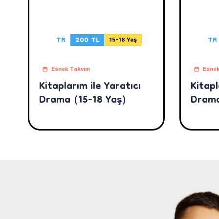
TR
200 TL
TR
15-18 Yaş
Esnek Takvim
Esnek
Kitaplarım ile Yaratıcı
Kitapl
Drama (15-18 Yaş)
Drama