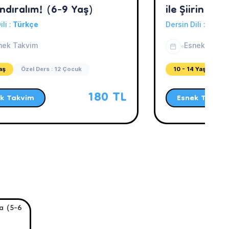
ndıralım! (6-9 Yaş)
ile Şiirin İnce
ili :
Türkçe
Dersin Dili :
Türkç
nek Takvim
Esnek Takvi
aş
Özel Ders : 12 Çocuk
10 - 14 Yaş
Öz
180 TL
k Takvim
Esnek Takvim