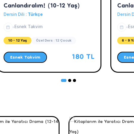
Canlandıralım! (10-12 Yaş)
Canla
Dersin Dili :
Türkçe
Dersin D
Esnek Takvim
Es
10 - 12 Yaş
Özel Ders : 12 Çocuk
6 - 9 Y
180 TL
Esnek Takvim
Esne