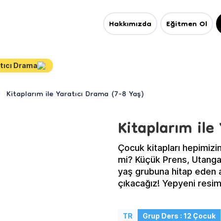
Hakkımızda
Eğitmen Ol
tıcı Drama
Kitaplarım ile Yaratıcı Drama (7-8 Yaş)
Kitaplarım ile
Çocuk kitapları hepimizin
mi? Küçük Prens, Utanga
yaş grubuna hitap eden 
çıkacağız! Yepyeni resiml
yeteneğimizi geliştirece
sağlayacağız! Haydi yara
TR
Grup Ders : 12 Çocuk