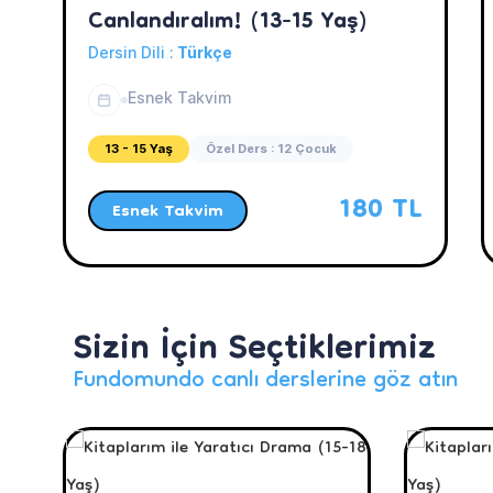
Canlandıralım! (13-15 Yaş)
Dersin Dili :
Türkçe
Esnek Takvim
13 - 15 Yaş
Özel Ders : 12 Çocuk
180 TL
Esnek Takvim
Sizin İçin Seçtiklerimiz
Fundomundo canlı derslerine göz atın