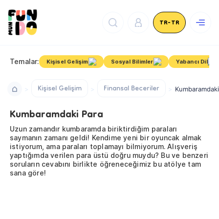
TR-TR
Temalar:
Kişisel Gelişim
Sosyal Bilimler
Yabancı Dil
Kişisel Gelişim
Finansal Beceriler
Kumbaramdaki
Kumbaramdaki Para
Uzun zamandır kumbaramda biriktirdiğim paraları
saymanın zamanı geldi! Kendime yeni bir oyuncak almak
istiyorum, ama paraları toplamayı bilmiyorum. Alışveriş
yaptığımda verilen para üstü doğru muydu? Bu ve benzeri
soruların cevabını birlikte öğreneceğimiz bu atölye tam
sana göre!