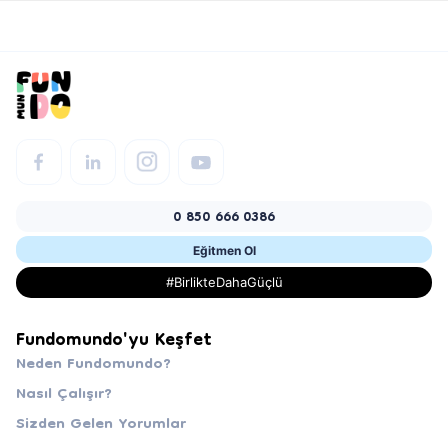
0 850 666 0386
Eğitmen Ol
#BirlikteDahaGüçlü
Fundomundo'yu Keşfet
Neden Fundomundo?
Nasıl Çalışır?
Sizden Gelen Yorumlar