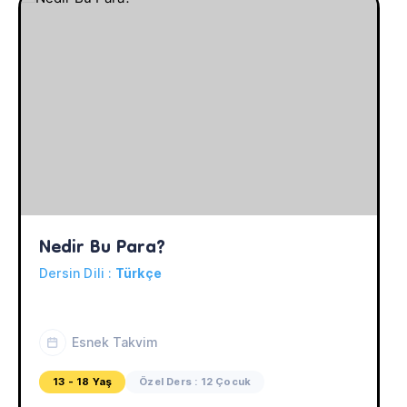
Nedir Bu Para?
Dersin Dili :
Türkçe
Esnek Takvim
13 - 18 Yaş
Özel Ders : 12 Çocuk