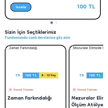
100 TL
İncele
Sizin İçin Seçtiklerimiz
Fundomundo canlı derslerine göz atın
TR
100 TL
TR
100 TL
8 - 13 Yaş
7
Esnek Takvim
Esnek Takvim
Zaman Farkındalığı
Mezuralar Elim
Ölçüm Atölyesi