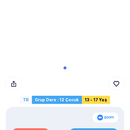
TR
Grup Ders : 12 Çocuk
13 - 17 Yaş