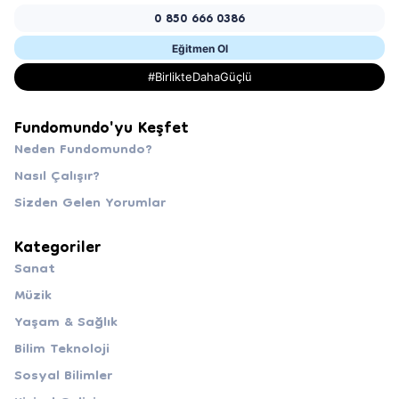
0 850 666 0386
Eğitmen Ol
#BirlikteDahaGüçlü
Fundomundo'yu Keşfet
Neden Fundomundo?
Nasıl Çalışır?
Sizden Gelen Yorumlar
Kategoriler
Sanat
Müzik
Yaşam & Sağlık
Bilim Teknoloji
Sosyal Bilimler