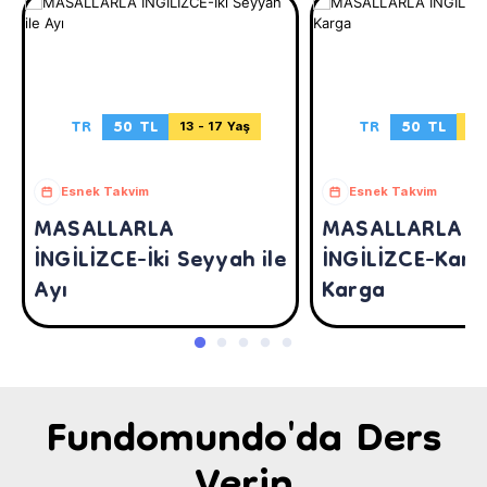
TR
50 TL
TR
50 TL
13 - 17 Yaş
13 
Esnek Takvim
Esnek Takvim
MASALLARLA
MASALLARLA
İNGİLİZCE-İki Seyyah ile
İNGİLİZCE-Karta
Ayı
Karga
Fundomundo'da Ders