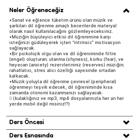
Neler Öğreneceğiz
•Sanat ve eğlence tüketim ürünü olan müzik ve
şarkıları dil öğrenme amaçlı becerilerde materyal
olarak nasıl kullanılacağını gözlemleyeceksiniz.
•Müziğin büyüleyici etkisi dil öğrenimine karşı
isteğinizi güdüleyerek içten “intrinsic” motivasyon
sağlayacak.
•Bir psikolojik olgu olan ve dil öğreniminde filtre
(engel) oluşturan; utanma (shyness), korku (fear), ve
heyecan (anxiety) rezervlerininiz (reserves) müziğin;
rahatlatıcı, stres alıcı özelliği sayesinde ortadan
kalkacak.
•Müzik yoluyla dil öğrenme çevresel (peripheral)
öğrenmeyi teşvik edecek, dil öğreniminde kısa
zamanda otonomi kazanmanızı sağlayacak.
 (kulaklığınız ve mp3, mp4 dosyalarınızla her an her
yerde mobil değil misiniz!?)
Ders Öncesi
Ders Esnasında