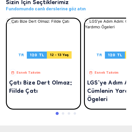
Sizin İçin Seçtiklerimiz
Fundomundo canlı derslerine göz atın
TR
120 TL
TR
120 TL
12 - 13 Yaş
12
Esnek Takvim
Esnek Takvim
Çatı Bize Dert Olmaz:
LGS'ye Adım Ad
Fiilde Çatı
Cümlenin Yardı
Ögeleri