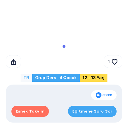
1
TR
Grup Ders : 4 Çocuk
12 - 13 Yaş
Esnek Takvim
Eğitmene Soru Sor