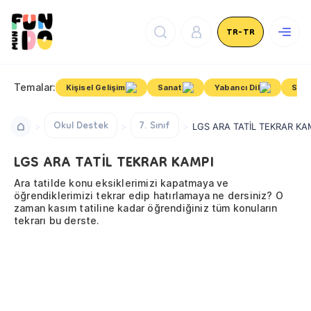
TR-TR
Temalar:
Kişisel Gelişim
Sanat
Yabancı Dil
Sosy
Okul Destek
7. Sınıf
LGS ARA TATİL TEKRAR KA
LGS ARA TATİL TEKRAR KAMPI
Ara tatilde konu eksiklerimizi kapatmaya ve
öğrendiklerimizi tekrar edip hatırlamaya ne dersiniz? O
zaman kasım tatiline kadar öğrendiğiniz tüm konuların
tekrarı bu derste.