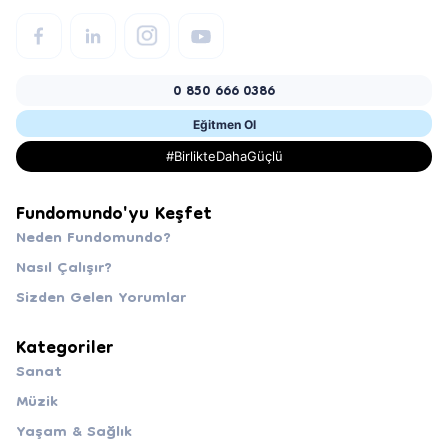
0 850 666 0386
Eğitmen Ol
#BirlikteDahaGüçlü
Fundomundo'yu Keşfet
Neden Fundomundo?
Nasıl Çalışır?
Sizden Gelen Yorumlar
Kategoriler
Sanat
Müzik
Yaşam & Sağlık