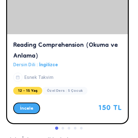
Reading Comprehension (Okuma ve 
Anlama)
Dersin Dili :
İngilizce
Esnek Takvim
12 - 15 Yaş
Özel Ders : 5 Çocuk
150 TL
İncele