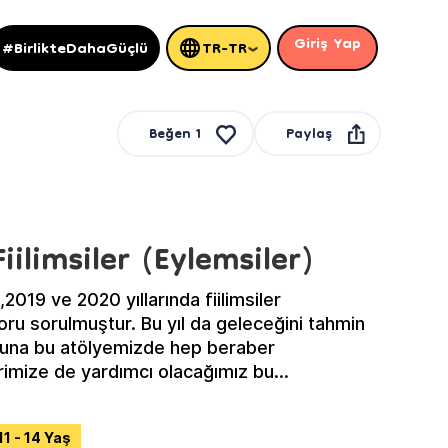
Giriş Yap
#BirlikteDahaGüçlü
TR-TR
Paylaş
Beğen
1
Fiilimsiler (Eylemsiler)
2019 ve 2020 yıllarında fiilimsiler
ru sorulmuştur. Bu yıl da geleceğini tahmin
rusuna bu atölyemizde hep beraber
erimize de yardımcı olacağımız bu
istemini öğrenip netlerimizi artıracağız.
rlanma zamanı!
11 - 14 Yaş