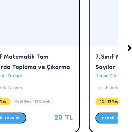
ıf Matematik Tam
7.Sınıf Mate
arda Toplama ve Çıkarma
Sayılar
ili :
Türkçe
Dersin Dili :
Türkç
nek Takvim
Esnek Takvi
 Yaş
Özel Ders : 12 Çocuk
12 - 13 Yaş
Öz
20 TL
k Takvim
Esnek Takvim