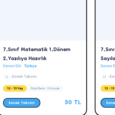
7.Sınıf Matematik 1.Dönem
7.Sın
2.Yazılıya Hazırlık
Sayıl
Dersin Dili :
Türkçe
Dersin D
Esnek Takvim
Es
12 - 13 Yaş
Özel Ders : 5 Çocuk
12 - 13
50 TL
Esnek Takvim
Esne