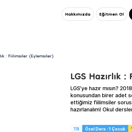
Hakkımızda
Eğitmen Ol
ık : Fiilimsiler (Eylemsiler)
LGS Hazırlık : 
LGS’ye hazır mısın? 2018,
konusundan birer adet so
ettiğimiz fiilimsiler so
hazırlanalım! Okul dersl
atölyemizde sınav soru s
Haydi, şimdi sınava hazı
TR
Özel Ders : 1 Çocuk