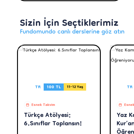
Sizin İçin Seçtiklerimiz
Fundomundo canlı derslerine göz atın
TR
100 TL
TR
11-12 Yaş
Esnek Takvim
Esnek
Türkçe Atölyesi:
Yaz K
6.Sınıflar Toplansın!
Kur’an
Öğren