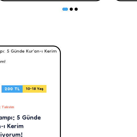
200 TL
10-18 Yaş
 Takvim
ampı: 5 Günde
-ı Kerim
iyorum!