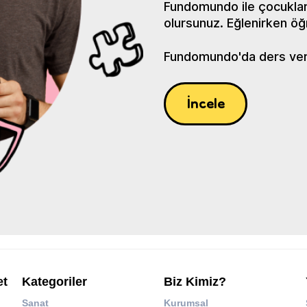
Fundomundo ile çocuklar
olursunuz. Eğlenirken öğ
Fundomundo'da ders verin
İncele
et
Kategoriler
Biz Kimiz?
Sanat
Kurumsal