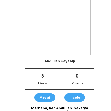
Abdullah Kayaalp
3
0
Ders
Yorum
Mesaj
İncele
Merhaba, ben Abdullah. Sakarya