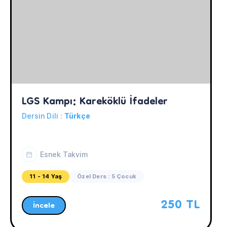
LGS Kampı: Kareköklü İfadeler
Dersin Dili :
Türkçe
Esnek Takvim
11 - 14 Yaş
Özel Ders : 5 Çocuk
250 TL
İncele