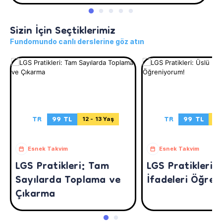
Sizin İçin Seçtiklerimiz
Fundomundo canlı derslerine göz atın
TR
99 TL
TR
99 TL
12 - 13 Yaş
11
Esnek Takvim
Esnek Takvim
LGS Pratikleri: Tam
LGS Pratikleri: 
Sayılarda Toplama ve
İfadeleri Öğre
Çıkarma