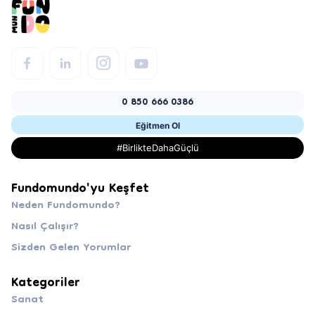
0 850 666 0386
Eğitmen Ol
#BirlikteDahaGüçlü
Fundomundo'yu Keşfet
Neden Fundomundo?
Nasıl Çalışır?
Sizden Gelen Yorumlar
Kategoriler
Sanat