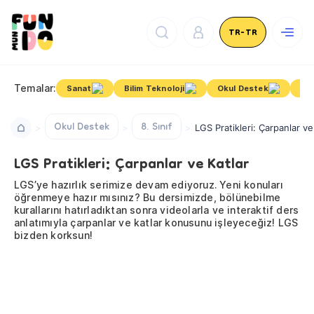
TR-TR
Temalar:
Sanat
Bilim Teknoloji
Okul Destek
Kiş
Okul Destek
8. Sınıf
LGS Pratikleri: Çarpanlar ve
LGS Pratikleri: Çarpanlar ve Katlar
LGS’ye hazırlık serimize devam ediyoruz. Yeni konuları
öğrenmeye hazır mısınız? Bu dersimizde, bölünebilme
kurallarını hatırladıktan sonra videolarla ve interaktif ders
anlatımıyla çarpanlar ve katlar konusunu işleyeceğiz! LGS
bizden korksun!