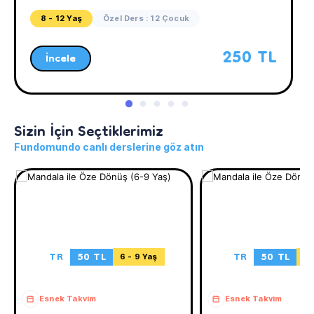
8 - 12 Yaş
Özel Ders : 12 Çocuk
250 TL
İncele
Sizin İçin Seçtiklerimiz
Fundomundo canlı derslerine göz atın
TR
50 TL
TR
50 TL
6 - 9 Yaş
9 
Esnek Takvim
Esnek Takvim