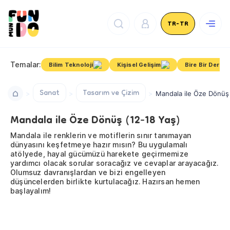
TR-TR
Temalar:
Bilim Teknoloji
Kişisel Gelişim
Bire Bir Dersle
Sanat
Tasarım ve Çizim
Mandala ile Öze Dönüş 
Mandala ile Öze Dönüş (12-18 Yaş)
Mandala ile renklerin ve motiflerin sınır tanımayan
dünyasını keşfetmeye hazır mısın? Bu uygulamalı
atölyede, hayal gücümüzü harekete geçirmemize
yardımcı olacak sorular soracağız ve cevaplar arayacağız.
Olumsuz davranışlardan ve bizi engelleyen
düşüncelerden birlikte kurtulacağız. Hazırsan hemen
başlayalım!