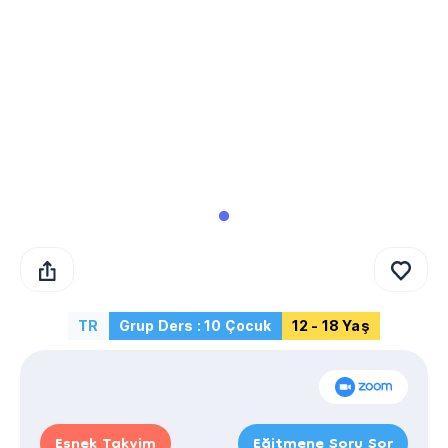
TR
Grup Ders : 10 Çocuk
12 - 18 Yaş
Esnek Takvim
Eğitmene Soru Sor